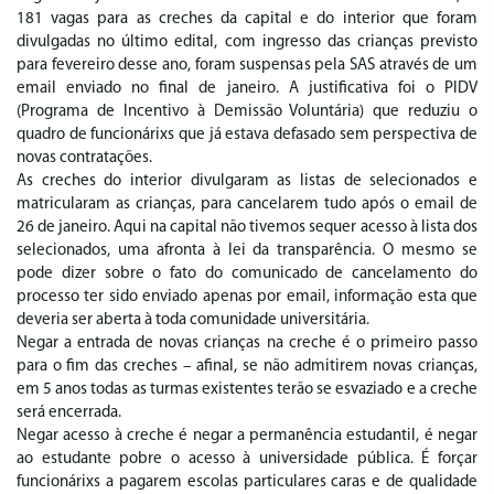
181 vagas para as creches da capital e do interior que foram
divulgadas no último edital, com ingresso das crianças previsto
para fevereiro desse ano, foram suspensas pela SAS através de um
email enviado no final de janeiro. A justificativa foi o PIDV
(Programa de Incentivo à Demissão Voluntária) que reduziu o
quadro de funcionárixs que já estava defasado sem perspectiva de
novas contratações.
As creches do interior divulgaram as listas de selecionados e
matricularam as crianças, para cancelarem tudo após o email de
26 de janeiro. Aqui na capital não tivemos sequer acesso à lista dos
selecionados, uma afronta à lei da transparência. O mesmo se
pode dizer sobre o fato do comunicado de cancelamento do
processo ter sido enviado apenas por email, informação esta que
deveria ser aberta à toda comunidade universitária.
Negar a entrada de novas crianças na creche é o primeiro passo
para o fim das creches – afinal, se não admitirem novas crianças,
em 5 anos todas as turmas existentes terão se esvaziado e a creche
será encerrada.
Negar acesso à creche é negar a permanência estudantil, é negar
ao estudante pobre o acesso à universidade pública. É forçar
funcionárixs a pagarem escolas particulares caras e de qualidade