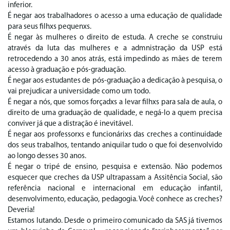
inferior.
É negar aos trabalhadores o acesso a uma educação de qualidade
para seus filhxs pequenxs.
É negar às mulheres o direito de estuda. A creche se construiu
através da luta das mulheres e a admnistração da USP está
retrocedendo a 30 anos atrás, está impedindo as mães de terem
acesso à graduação e pós-graduação.
É negar aos estudantes de pós-graduação a dedicação à pesquisa, o
vai prejudicar a universidade como um todo.
É negar a nós, que somos forçadxs a levar filhxs para sala de aula, o
direito de uma graduação de qualidade, e negá-lo a quem precisa
conviver já que a distração é inevitável.
É negar aos professorxs e funcionárixs das creches a continuidade
dos seus trabalhos, tentando aniquilar tudo o que foi desenvolvido
ao longo desses 30 anos.
É negar o tripé de ensino, pesquisa e extensão. Não podemos
esquecer que creches da USP ultrapassam a Assitência Social, são
referência nacional e internacional em educação infantil,
desenvolvimento, educação, pedagogia. Você conhece as creches?
Deveria!
Estamos lutando. Desde o primeiro comunicado da SAS já tivemos