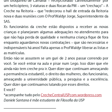
um bloquinho de Carnaval – recepcionado “carinhosamente” por
um helicóptero, 3 viaturas e duas Rocan da PM – um “crechaço” – A
Creche na Reitoria – que “redecorou o hall de entrada da Reitoria
nova e duas reuniões com O Prof Waldyr Jorge, Superintendente da
SAS.
Xs funcionárixs da creche estão dispostos a receber as novas
crianças e planejaram algumas adequações no atendimento para
que não haja perda de qualidade e nenhuma criança fique de fora
enquanto aguardamos novas contratações – que são necessárias e
indispensáveis há anos! Falta apenas o Prof Waldyr liberar as listas e
as matrículas.
Então não se assustem se um guri de 2 anos passar correndo por
você. Se você entrar na aula e pisar num Lego. Isso dizer que ele
ainda não tem creche pra ir. Quer dizer que continuam ameaçando
a permanência estudantil, o direito das mulheres, dxs funcionárixs,
ameaçando a universidade pública, a pesquisa e a excelência.
Quer dizer que continuamos lutando por esses direitos.
E você?
*acompanhe tudo pelo
CrecheCentralUSPcom.wordpress.com
Daniele Santana é mãe estudante de Filosofia da USP