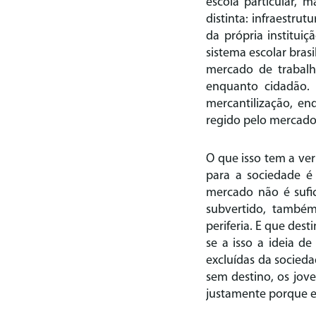
escola particular,
distinta: infraestru
da própria institui
sistema escolar brasi
mercado de trabalh
enquanto cidadão. 
mercantilização, e
regido pelo mercado
O que isso tem a ve
para a sociedade é
mercado não é sufic
subvertido, também
periferia. E que des
se a isso a ideia d
excluídas da socieda
sem destino, os jove
justamente porque es