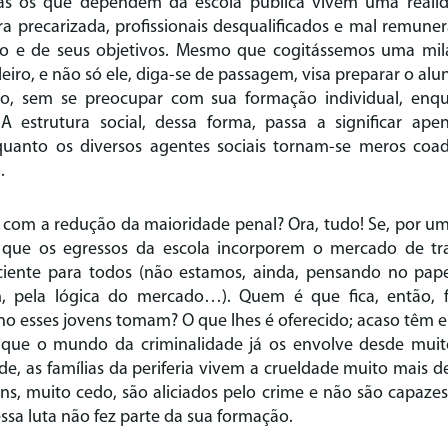
 mas os que dependem da escola pública vivem uma real
tura precarizada, profissionais desqualificados e mal remune
ção e de seus objetivos. Mesmo que cogitássemos uma mila
leiro, e não só ele, diga-se de passagem, visa preparar o al
o, sem se preocupar com sua formação individual, en
A estrutura social, dessa forma, passa a significar ape
nquanto os diversos agentes sociais tornam-se meros co
.
r com a redução da maioridade penal? Ora, tudo! Se, por um
 que os egressos da escola incorporem o mercado de tra
iente para todos (não estamos, ainda, pensando no pape
, pela lógica do mercado…). Quem é que fica, então,
tino esses jovens tomam? O que lhes é oferecido; acaso têm e
e que o mundo da criminalidade já os envolve desde muit
de, as famílias da periferia vivem a crueldade muito mais d
ns, muito cedo, são aliciados pelo crime e não são capazes 
sa luta não fez parte da sua formação.