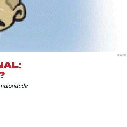
maiorid
NAL:
?
 maioridade