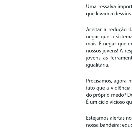
Uma ressalva import
que levam a desvios 
Aceitar a redução d
negar que o sistem
mais. É negar que ex
nossos jovens! A re
jovens as ferramen
igualitária.
Precisamos, agora m
fato que a violênci
do próprio medo? Do
É um ciclo vicioso q
Estejamos alertas n
nossa bandeira: edu