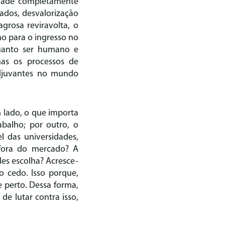
idade completamente
rados, desvalorização
grosa reviravolta, o
uno para o ingresso no
quanto ser humano e
nas os processos de
adjuvantes no mundo
 lado, o que importa
balho; por outro, o
l das universidades,
 fora do mercado? A
les escolha? Acresce-
o cedo. Isso porque,
e perto. Dessa forma,
de lutar contra isso,