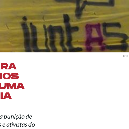
estc
ARA
MOS
HUMA
IA
 a punição de
 e ativistas do