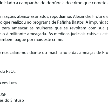
r iniciado a campanha de denúncia do crime que cometeu
ganizações abaixo-assinados, repudiamos Alexandre Frota e 
ro que realizou no programa de Rafinha Bastos. A impunida
l para ameaçar as mulheres que se revoltam com sua p
oio à militante ameaçada. As medidas judiciais cabíveis e
também pague por mais este crime.
ão nos calaremos diante do machismo e das ameaças de Fr
s do PSOL
s em Luta
 USP
es do Sintusp