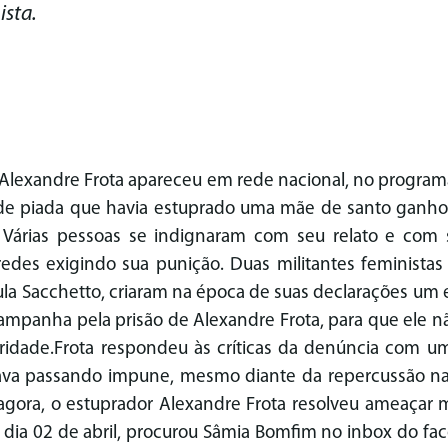
sta.
Alexandre Frota apareceu em rede nacional, no programa
de piada que havia estuprado uma mãe de santo ganhou
. Várias pessoas se indignaram com seu relato e com 
edes exigindo sua punição. Duas militantes feministas d
la Sacchetto, criaram na época de suas declarações um
panha pela prisão de Alexandre Frota, para que ele 
ridade.
Frota respondeu às críticas da denúncia com u
tava passando impune, mesmo diante da repercussão na
agora, o estuprador Alexandre Frota resolveu ameaçar m
 dia 02 de abril, procurou Sâmia Bomfim no inbox do fac