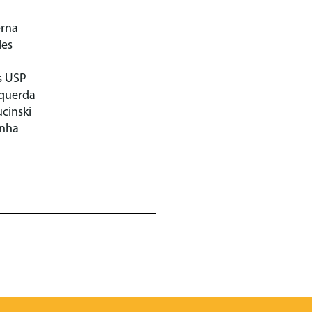
erna
les
s USP
squerda
cinski
enha