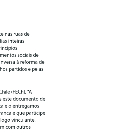
e nas ruas de
ias inteiras
incípios
mentos sociais de
inversa à reforma de
hos partidos e pelas
hile (FECh), “A
os este documento de
ca e o entregamos
anca e que participe
logo vinculante.
ram com outros