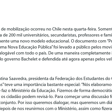
de mobilização ocorreu no Chile nesta quarta-feira. Soment
 de 200 mil universitários, secundaristas, professores e famíl
mente uma novo modelo educacional. O documento com “Pr
ma Nova Educação Pública” foi levado a público pelos movi
dialogável com todo o país. De uma maneira completamente 
o governo Bachelet e defendida até agora apenas pelos vel
ina Saavedra, presidenta da Federação dos Estudantes do C
s” teve uma importância bastante especial: “Nós elaboram
faz o Ministério da Educação. Fizemos de forma democráti
 os cidadão podem revisá-lo. Para começar uma discussão fr
conjunto. Por isso queremos dialogar, mas queremos um diá
pois de nos reunirmos com o Ministério, assim como fize