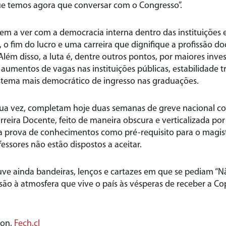
ue temos agora que conversar com o Congresso”.
m a ver com a democracia interna dentro das instituições e
, o fim do lucro e uma carreira que dignifique a profissão do
Além disso, a luta é, dentre outros pontos, por maiores inv
 aumentos de vagas nas instituições públicas, estabilidade t
istema mais democrático de ingresso nas graduações.
sua vez, completam hoje duas semanas de greve nacional co
rreira Docente, feito de maneira obscura e verticalizada po
ma prova de conhecimentos como pré-requisito para o magist
essores não estão dispostos a aceitar.
ve ainda bandeiras, lenços e cartazes em que se pediam “Nã
ão à atmosfera que vive o país às vésperas de receber a C
ion,
Fech.cl