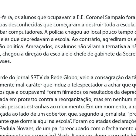
-feira, os alunos que ocupavam a E.E. Coronel Sampaio for
soas desconhecidas que começaram a destruir toda a escola,
oubar computadores. A polícia chegou ao local pouco tempo
eles que depredavam a escola. Ao contrário, agrediram os 
o política. Ameaçados, os alunos não viram alternativa a não
chegou a direção da escola e o chefe de gabinete da Secre
vaes.
arde do jornal SPTV da Rede Globo, veio a consagração da t
ente mal-caráter que induz o telespectador a achar que q
os que a ocupavam! Foram filmados os resultados da depred
pada em protesto contra a reorganização, mas em nenhum
 tais pessoas estranhas ao movimento. Em um momento, a r
çada ao lado de um cobertor, que, segundo a jornalista, “p
te que dormia aqui na escola”. Foram coletadas declaraçõe
 Padula Novaes, de um pai “preocupado com o fechamento do