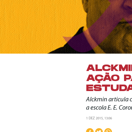
ALCKMI
AÇÃO P
ESTUD
Alckmin articula 
a escola E. E. Cor
1 DEZ 2015, 13:06