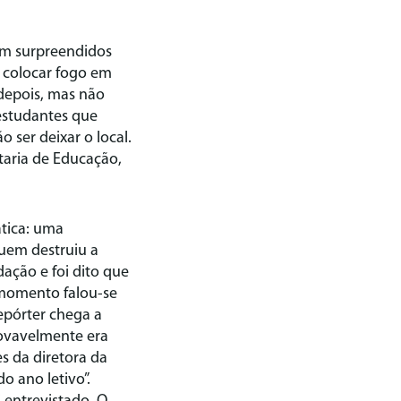
am surpreendidos
 colocar fogo em
 depois, mas não
estudantes que
 ser deixar o local.
taria de Educação,
ática: uma
uem destruiu a
ação e foi dito que
 momento falou-se
epórter chega a
rovavelmente era
s da diretora da
 ano letivo”.