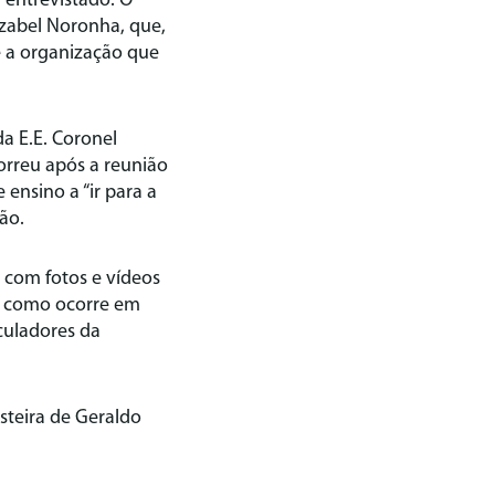
entrevistado. O
Izabel Noronha, que,
é a organização que
a E.E. Coronel
orreu após a reunião
nsino a “ir para a
ão.
 com fotos e vídeos
, como ocorre em
culadores da
steira de Geraldo