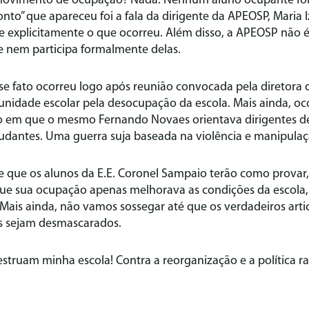
movimento de ocupação? Nada. Nenhum aluno ocupante foi 
to” que apareceu foi a fala da dirigente da APEOSP, Maria 
e explicitamente o que ocorreu. Além disso, a APEOSP não 
e nem participa formalmente delas.
e fato ocorreu logo após reunião convocada pela diretora d
idade escolar pela desocupação da escola. Mais ainda, oc
 em que o mesmo Fernando Novaes orientava dirigentes de e
tudantes. Uma guerra suja baseada na violência e manipulaç
e que os alunos da E.E. Coronel Sampaio terão como provar,
 que sua ocupação apenas melhorava as condições da escola
Mais ainda, não vamos sossegar até que os verdadeiros arti
as sejam desmascarados.
truam minha escola! Contra a reorganização e a política ra