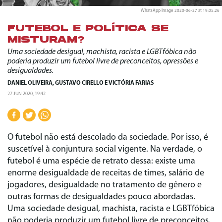
WhatsApp Image 2020-06-27 at 19.05.26
FUTEBOL E POLÍTICA SE
MISTURAM?
Uma sociedade desigual, machista, racista e LGBTfóbica não
poderia produzir um futebol livre de preconceitos, opressões e
desigualdades.
DANIEL OLIVEIRA
,
GUSTAVO CIRELLO
E
VICTÓRIA FARIAS
27 JUN 2020, 19:42
O futebol não está descolado da sociedade. Por isso, é
suscetível à conjuntura social vigente. Na verdade, o
futebol é uma espécie de retrato dessa: existe uma
enorme desigualdade de receitas de times, salário de
jogadores, desigualdade no tratamento de gênero e
outras formas de desigualdades pouco abordadas.
Uma sociedade desigual, machista, racista e LGBTfóbica
não poderia produzir um futebol livre de preconceitos,