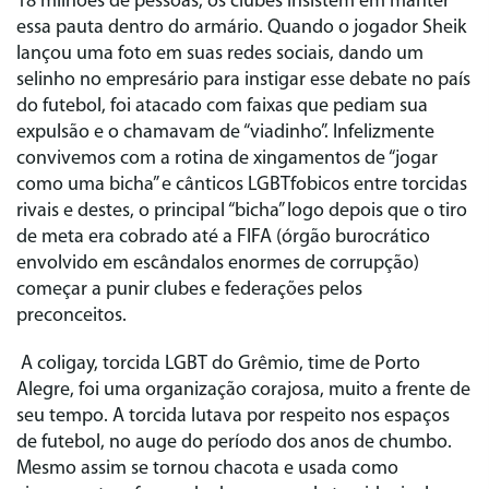
18 milhões de pessoas, os clubes insistem em manter
essa pauta dentro do armário. Quando o jogador Sheik
lançou uma foto em suas redes sociais, dando um
selinho no empresário para instigar esse debate no país
do futebol, foi atacado com faixas que pediam sua
expulsão e o chamavam de “viadinho”. Infelizmente
convivemos com a rotina de xingamentos de “jogar
como uma bicha” e cânticos LGBTfobicos entre torcidas
rivais e destes, o principal “bicha” logo depois que o tiro
de meta era cobrado até a FIFA (órgão burocrático
envolvido em escândalos enormes de corrupção)
começar a punir clubes e federações pelos
preconceitos.
A coligay, torcida LGBT do Grêmio, time de Porto
Alegre, foi uma organização corajosa, muito a frente de
seu tempo. A torcida lutava por respeito nos espaços
de futebol, no auge do período dos anos de chumbo.
Mesmo assim se tornou chacota e usada como