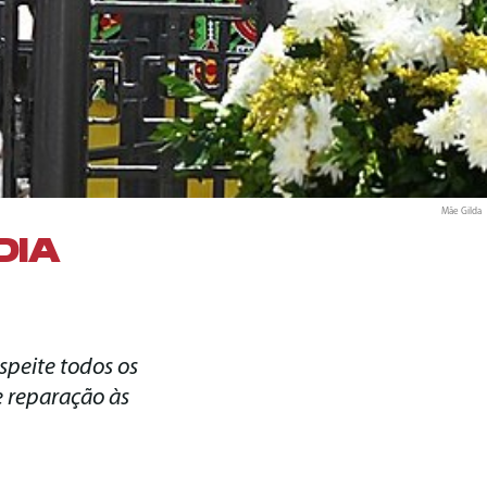
Mãe Gilda
DIA
espeite todos os
e reparação às