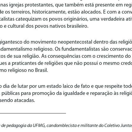
as igrejas protestantes, que também está presente em regi
e os terreiros, historicamente, estão alocados. E com a conv
alistas catequizam os povos originários, uma verdadeira at
 e cultural dos povos nativos brasileiro.
igantesco do movimento neopentecostal dentro das religiõ
damentalismo religioso. Os fundamentalistas são conservad
ntos de sua religião. As consequências com o crescimento d
ques a praticantes de religiões que não possui o mesmo cred
o religioso no Brasil.
o dia de lutar por um estado laico de fato e que respeite tod
s públicas para promoção da igualdade e reparação às relig
sendo atacadas.
 de pedagogia da UFMG, candomblecista e militante do Coletivo Junto