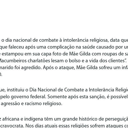
 é o dia nacional de combate à intolerância religiosa, dat
ue faleceu após uma complicação na saúde causado por u
ue estampou em sua capa foto de Mãe Gilda com roupas de s
“Macumbeiros charlatões lesam o bolso e a vida dos clientes”
marido foi agredido. Após o ataque, Mãe Gilda sofreu um infa
0.
e, instituiu o Dia Nacional de Combate a Intolerância Religio
pelo governo federal. Somente após esta sanção, é possível 
 agressão e racismo religioso.
iz africana e indígena têm um grande histórico de perseguiçã
scravocrata. Nos dias atuais essas religiões sofrem ataques