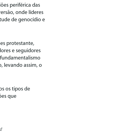
ões periférica das
ersão, onde líderes
itude de genocídio e
es protestante,
ores e seguidores
o fundamentalismo
o, levando assim, o
os os tipos de
iões que
s!