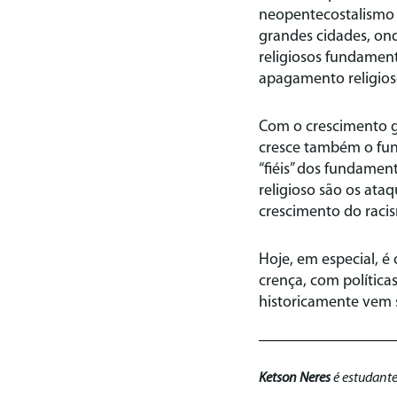
neopentecostalismo n
grandes cidades, ond
religiosos fundament
apagamento religioso
Com o crescimento g
cresce também o fun
“fiéis” dos fundame
religioso são os ata
crescimento do racism
Hoje, em especial, é 
crença, com política
historicamente vem 
Ketson Neres
é estudante