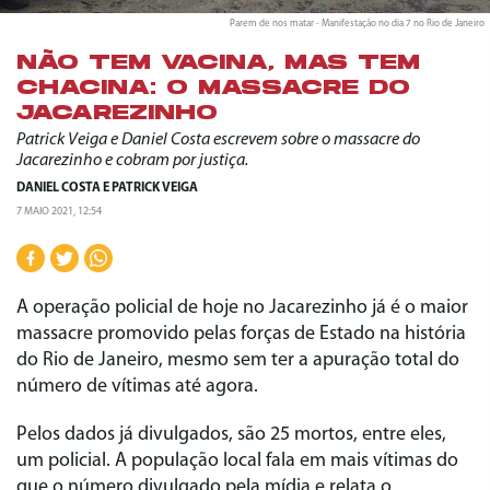
Parem de nos matar - Manifestação no dia 7 no Rio de Janeiro
NÃO TEM VACINA, MAS TEM
CHACINA: O MASSACRE DO
JACAREZINHO
Patrick Veiga e Daniel Costa escrevem sobre o massacre do
Jacarezinho e cobram por justiça.
DANIEL COSTA
E
PATRICK VEIGA
7 MAIO 2021, 12:54
A operação policial de hoje no Jacarezinho já é o maior
massacre promovido pelas forças de Estado na história
do Rio de Janeiro, mesmo sem ter a apuração total do
número de vítimas até agora.
Pelos dados já divulgados, são 25 mortos, entre eles,
um policial. A população local fala em mais vítimas do
que o número divulgado pela mídia e relata o