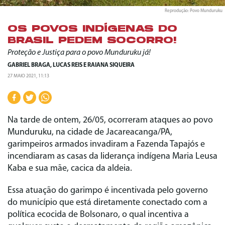
Reprodução: Povo Munduruku
OS POVOS INDÍGENAS DO
BRASIL PEDEM SOCORRO!
Proteção e Justiça para o povo Munduruku já!
GABRIEL BRAGA
,
LUCAS REIS
E
RAIANA SIQUEIRA
27 MAIO 2021, 11:13
Na tarde de ontem, 26/05, ocorreram ataques ao povo
Munduruku, na cidade de Jacareacanga/PA,
garimpeiros armados invadiram a Fazenda Tapajós e
incendiaram as casas da liderança indígena Maria Leusa
Kaba e sua mãe, cacica da aldeia.
Essa atuação do garimpo é incentivada pelo governo
do município que está diretamente conectado com a
política ecocida de Bolsonaro, o qual incentiva a