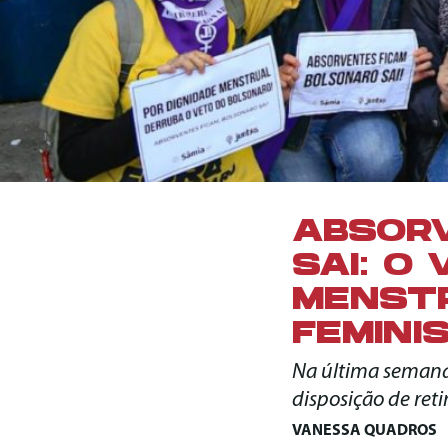
ABSORV
SAI: O
MENSTR
FEMINI
Na última semana
disposição de reti
VANESSA QUADROS