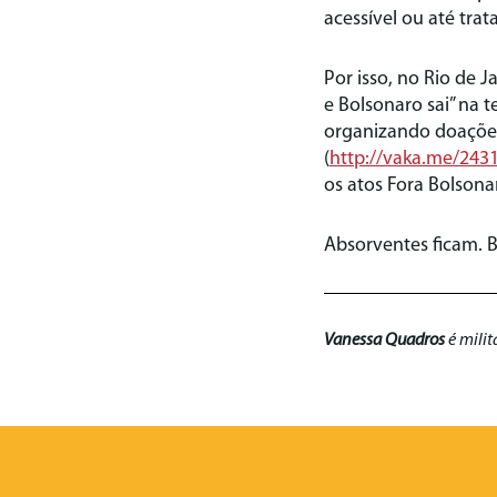
acessível ou até trat
Por isso, no Rio de 
e Bolsonaro sai” na t
organizando doações
(
http://vaka.me/243
os atos Fora Bolson
Absorventes ficam. B
Vanessa Quadros
é milit