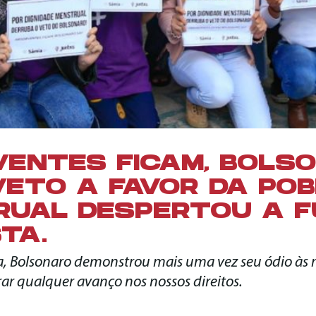
ENTES FICAM, BOLS
 VETO A FAVOR DA PO
UAL DESPERTOU A F
STA.
, Bolsonaro demonstrou mais uma vez seu ódio às 
rar qualquer avanço nos nossos direitos.