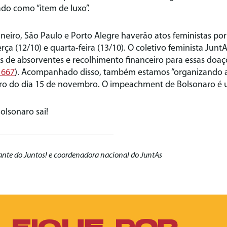
ado como “item de luxo”.
Janeiro, São Paulo e Porto Alegre haverão atos feministas po
erça (12/10) e quarta-feira (13/10). O coletivo feminista Junt
 de absorventes e recolhimento financeiro para essas doaç
1667
). Acompanhado disso, também estamos “organizando a f
aro do dia 15 de novembro. O impeachment de Bolsonaro é 
olsonaro sai!
ante do Juntos! e coordenadora nacional do JuntAs