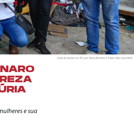
Ação do Juntas! em SP com Sâmia Bomfim e Padre Júlio Lancellotti
ONARO
BREZA
ÚRIA
mulheres e sua