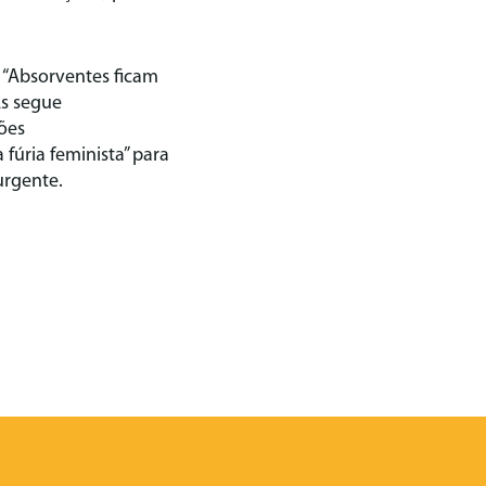
r “Absorventes ficam
As segue
ões
úria feminista” para
urgente.