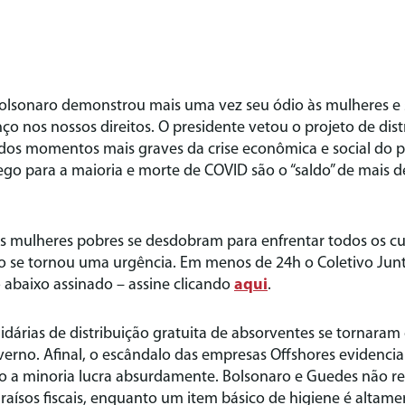
olsonaro demonstrou mais uma vez seu ódio às mulheres e 
ço nos nossos direitos. O presidente vetou o projeto de dist
os momentos mais graves da crise econômica e social do p
go para a maioria e morte de COVID são o “saldo” de mais d
s mulheres pobres se desdobram para enfrentar todos os cus
o se tornou uma urgência. Em menos de 24h o Coletivo Junt
o abaixo assinado – assine clicando
aqui
.
lidárias de distribuição gratuita de absorventes se tornara
verno. Afinal, o escândalo das empresas Offshores evidencia 
o a minoria lucra absurdamente. Bolsonaro e Guedes não 
aísos fiscais, enquanto um item básico de higiene é altam