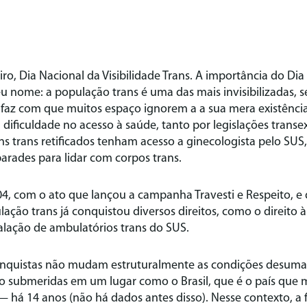
iro, Dia Nacional da Visibilidade Trans. A importância do Dia 
u nome: a população trans é uma das mais invisibilizadas, 
l faz com que muitos espaço ignorem a a sua mera existência
ificuldade no acesso à saúde, tanto por legislações transe
trans retificados tenham acesso a ginecologista pelo SUS
parades para lidar com corpos trans.
4, com o ato que lançou a campanha Travesti e Respeito, e
ação trans já conquistou diversos direitos, como o direito à 
alação de ambulatórios trans do SUS.
onquistas não mudam estruturalmente as condições desuma
ão submeridas em um lugar como o Brasil, que é o país que 
— há 14 anos (não há dados antes disso). Nesse contexto, a fa