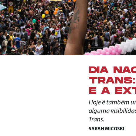
DIA NA
TRANS:
E A EX
Hoje é também um
alguma visibilidad
Trans.
SARAH MICOSKI