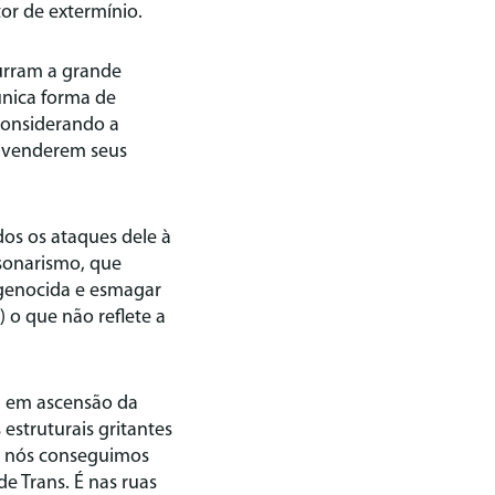
or de extermínio.
purram a grande
única forma de
 considerando a
ao venderem seus
os os ataques dele à
sonarismo, que
do genocida e esmagar
 o que não reflete a
ta em ascensão da
estruturais gritantes
e nós conseguimos
de Trans. É nas ruas