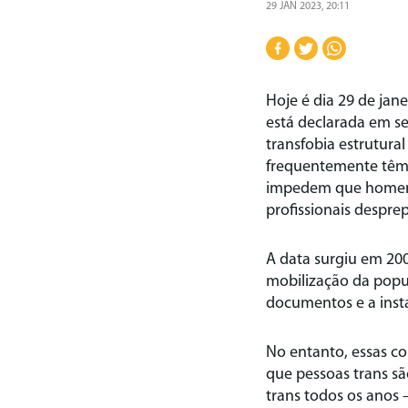
29 JAN 2023, 20:11
Hoje é dia 29 de jane
está declarada em se
transfobia estrutura
frequentemente têm d
impedem que homens 
profissionais despre
A data surgiu em 200
mobilização da popul
documentos e a inst
No entanto, essas c
que pessoas trans s
trans todos os anos 