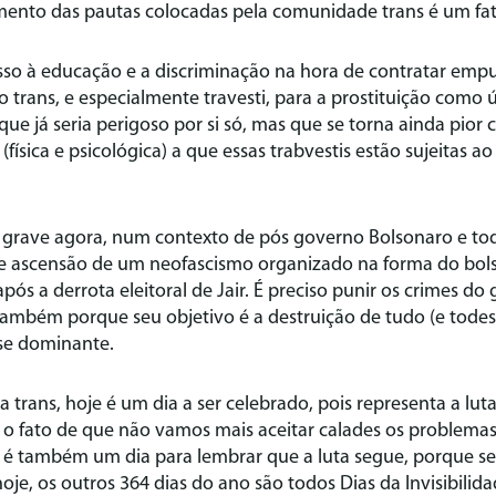
amento das pautas colocadas pela comunidade trans é um fat
esso à educação e a discriminação na hora de contratar em
 trans, e especialmente travesti, para a prostituição como 
que já seria perigoso por si só, mas que se torna ainda pior
 (física e psicológica) a que essas trabvestis estão sujeitas 
e grave agora, num contexto de pós governo Bolsonaro e tod
de ascensão de um neofascismo organizado na forma do bol
 após a derrota eleitoral de Jair. É preciso punir os crimes 
também porque seu objetivo é a destruição de tudo (e todes)
se dominante.
 trans, hoje é um dia a ser celebrado, pois representa a lu
 fato de que não vamos mais aceitar calades os problemas 
 é também um dia para lembrar que a luta segue, porque s
oje, os outros 364 dias do ano são todos Dias da Invisibilida