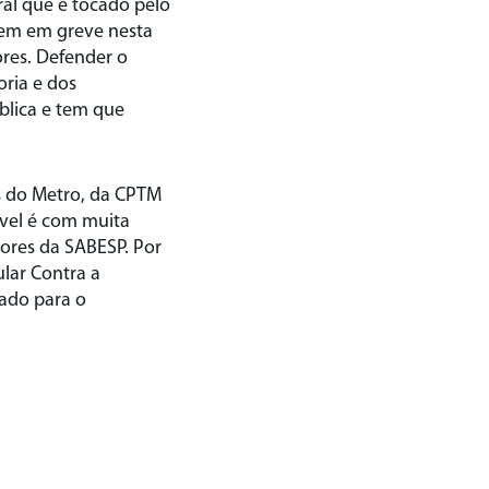
ral que é tocado pelo
ssem em greve nesta
ores. Defender o
oria e dos
blica e tem que
s do Metro, da CPTM
ível é com muita
dores da SABESP. Por
ular Contra a
ado para o