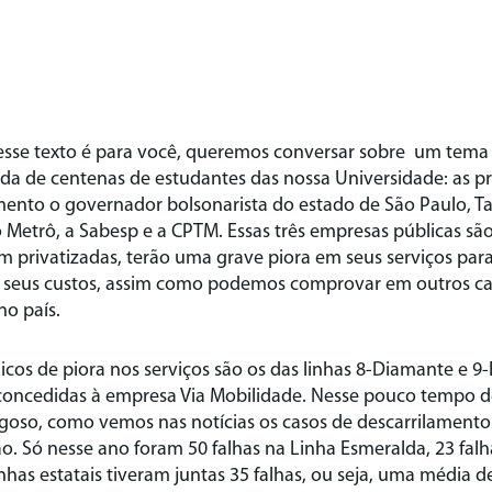
esse texto é para você, queremos conversar sobre um tema
ida de centenas de estudantes das nossa Universidade: as p
nto o governador bolsonarista do estado de São Paulo, Tarc
o Metrô, a Sabesp e a CPTM. Essas três empresas públicas s
am privatizadas, terão uma grave piora em seus serviços par
eus custos, assim como podemos comprovar em outros cas
 no país.
icos de piora nos serviços são os das linhas 8-Diamante e 
oncedidas à empresa Via Mobilidade. Nesse pouco tempo de
igoso, como vemos nas notícias os casos de descarrilamentos,
ão. Só nesse ano foram 50 falhas na Linha Esmeralda, 23 fal
inhas estatais tiveram juntas 35 falhas, ou seja, uma média de