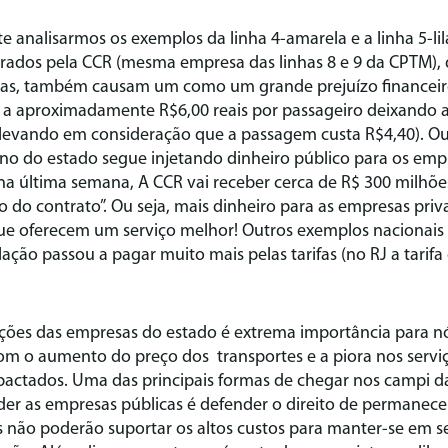
analisarmos os exemplos da linha 4-amarela e a linha 5-lil
rados pela CCR (mesma empresa das linhas 8 e 9 da CPTM),
as, também causam um como um grande prejuízo financeir
 a aproximadamente R$6,00 reais por passageiro deixando as
levando em consideração que a passagem custa R$4,40). Ou 
no do estado segue injetando dinheiro público para os empre
na última semana, A CCR vai receber cerca de R$ 300 milhõe
o do contrato”. Ou seja, mais dinheiro para as empresas pri
ue oferecem um serviço melhor! Outros exemplos nacionais
ação passou a pagar muito mais pelas tarifas (no RJ a tarifa
ções das empresas do estado é extrema importância para nó
com o aumento do preço dos transportes e a piora nos servi
pactados. Uma das principais formas de chegar nos campi d
der as empresas públicas é defender o direito de permanec
 não poderão suportar os altos custos para manter-se em s