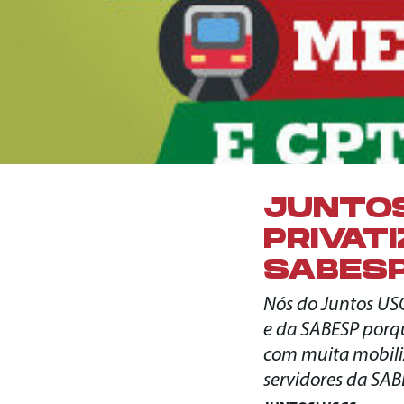
JUNTO
PRIVAT
SABES
Nós do Juntos USC
e da SABESP porque
com muita mobiliz
servidores da SAB