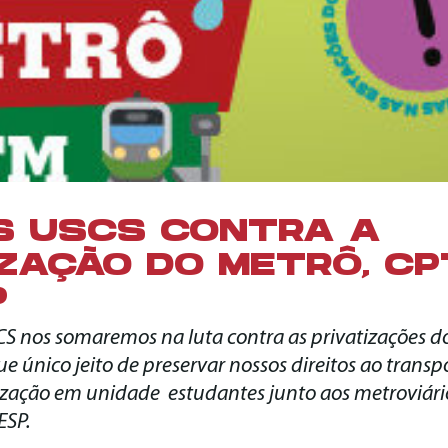
S USCS CONTRA A
IZAÇÃO DO METRÔ, CP
P
S nos somaremos na luta contra as privatizações 
 único jeito de preservar nossos direitos ao transpo
ação em unidade estudantes junto aos metroviários
ESP.