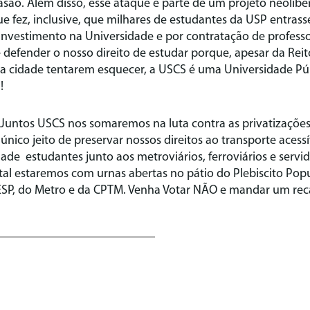
asão. Além disso, esse ataque é parte de um projeto neolibe
ue fez, inclusive, que milhares de estudantes da USP entra
investimento na Universidade e por contratação de profess
 defender o nosso direito de estudar porque, apesar da Reit
a cidade tentarem esquecer, a USCS é uma Universidade Pú
!
Juntos USCS nos somaremos na luta contra as privatizaçõe
nico jeito de preservar nossos direitos ao transporte acess
de estudantes junto aos metroviários, ferroviários e servi
 tal estaremos com urnas abertas no pátio do Plebiscito Pop
ESP, do Metro e da CPTM. Venha Votar NÃO e mandar um rec