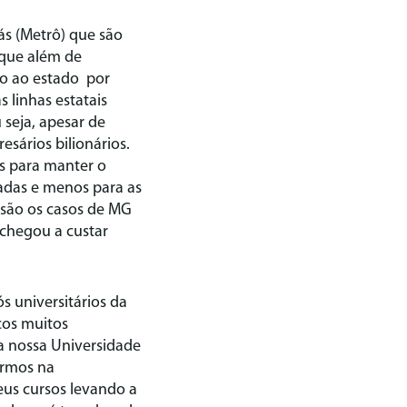
ás (Metrô) que são
 que além de
o ao estado por
 linhas estatais
seja, apesar de
sários bilionários.
s para manter o
vadas e menos para as
 são os casos de MG
 chegou a custar
s universitários da
ços muitos
a nossa Universidade
ermos na
eus cursos levando a