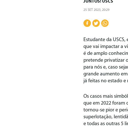
JUNTOS! USCS
25 SET 2023, 20:29
Estudante da USCS, 
que vai impactar a v
é de amplo conhecime
pretende privatizar 
para nós e, caso sej
grande aumento em s
já feitas no estado e
Os casos mais simból
que em 2022 foram c
tornou-se pior e per
superlotação, lentid
e todas as outras 5 l