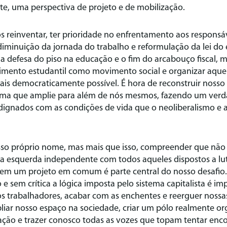
e, uma perspectiva de projeto e de mobilização.
os reinventar, ter prioridade no enfrentamento aos responsáv
a diminuição da jornada do trabalho e reformulação da lei do 
 a defesa do piso na educação e o fim do arcabouço fiscal, m
ento estudantil como movimento social e organizar aquel
mais democraticamente possível. É hora de reconstruir nos
ma que amplie para além de nós mesmos, fazendo um verdad
dignados com as condições de vida que o neoliberalismo e a
so próprio nome, mas mais que isso, compreender que não ex
da esquerda independente com todos aqueles dispostos a lut
s em um projeto em comum é parte central do nosso desafio
e sem crítica a lógica imposta pelo sistema capitalista é im
s trabalhadores, acabar com as enchentes e reerguer nossa
liar nosso espaço na sociedade, criar um pólo realmente o
ação e trazer conosco todas as vozes que topam tentar enc