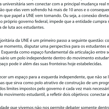
 universitária sem conectar com a principal mudança real n
ção que elas vem sofrendo há mais de 10 anos e o consequ
 que papel a UNE vem tomando. Ou seja, a conexão direta 
 o próprio governo federal, impede que a entidade cumpra 
a de luta aos estudantes.
majoritária da UNE é um primeiro passo a seguinte questão:
sse momento, disputar uma perspectiva para os estudantes e
 Esquerda como espaço fundamental da articulação entre s
ário um polo independente dentro do movimento estudant
paço pode ir além das suas fronteiras hoje estabelecidas.
ecer um espaço para a esquerda independente, que não se l
s que sirva como polo atrativo de construção de um progra
s limites impostos pelo governo é cada vez mais necessário
do movimento estudantil, a refletir dois objetivos: conectar a
lidade que vivemos não nos permite debater somente dentro