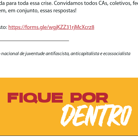
a para toda essa crise. Convidamos todos CAs, coletivos, f
m, em conjunto, essas respostas!
sto:
https://forms.gle/wgjKZZ31rjMcXcrz8
cional de juventude antifascista, anticapitalista e ecossocialista
FIQUE POR
DENTRO