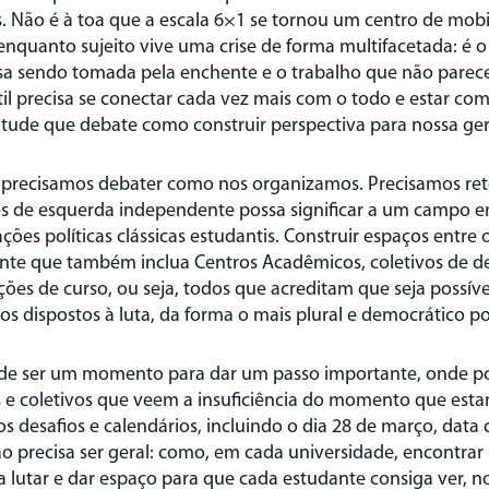
. Não é à toa que a escala 6×1 se tornou um centro de mobi
nquanto sujeito vive uma crise de forma multifacetada: é o
sa sendo tomada pela enchente e o trabalho que não parece 
l precisa se conectar cada vez mais com o todo e estar c
ude que debate como construir perspectiva para nossa ge
 precisamos debater como nos organizamos. Precisamos ret
s de esquerda independente possa significar a um campo em
ões políticas clássicas estudantis. Construir espaços entre 
te que também inclua Centros Acadêmicos, coletivos de de
ções de curso, ou seja, todos que acreditam que seja possív
 dispostos à luta, da forma o mais plural e democrático po
de ser um momento para dar um passo importante, onde po
 e coletivos que veem a insuficiência do momento que estam
s desafios e calendários, incluindo o dia 28 de março, data
xão precisa ser geral: como, em cada universidade, encontrar
a lutar e dar espaço para que cada estudante consiga ver,