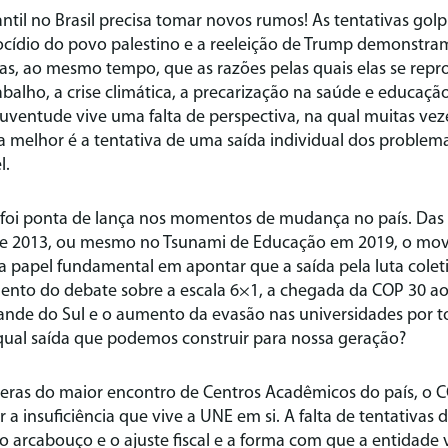
il no Brasil precisa tomar novos rumos! As tentativas gol
ocídio do povo palestino e a reeleição de Trump demonstra
 mas, ao mesmo tempo, que as razões pelas quais elas se re
abalho, a crise climática, a precarização na saúde e educ
uventude vive uma falta de perspectiva, na qual muitas vez
 melhor é a tentativa de uma saída individual dos problemas
l.
foi ponta de lança nos momentos de mudança no país. Das 
de 2013, ou mesmo no Tsunami de Educação em 2019, o mov
 papel fundamental em apontar que a saída pela luta colet
ento do debate sobre a escala 6×1, a chegada da COP 30 ao 
ande do Sul e o aumento da evasão nas universidades por to
 qual saída que podemos construir para nossa geração?
speras do maior encontro de Centros Acadêmicos do país, o 
a insuficiência que vive a UNE em si. A falta de tentativas d
o arcabouço e o ajuste fiscal e a forma com que a entidade