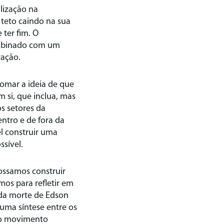
lização na
 teto caindo na sua
ter fim. O
ombinado com um
ração.
omar a ideia de que
 si, que inclua, mas
os setores da
ntro e de fora da
el construir uma
ssível.
ssamos construir
os para refletir em
 da morte de Edson
 uma síntese entre os
 no movimento