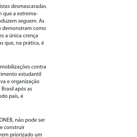
pistas desmascaradas
m que a extrema-
produzem seguem. As
ação demonstram como
es a única crença
 que, na prática, é
mobilizações contra
imento estudantil
iva e organização
Brasil após as
do país, é
CONEB, não pode ser
e construir
 vem priorizado um