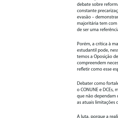
debate sobre reforma
constante precariza
evasão – demonstram
majoritária tem com
de ser uma referênci
Porém, a crítica à 
estudantil pode, ne
temos a Oposição de
compreendem necess
refletir como esse es
Debater como fortal
o CONUNE e DCEs, ma
que não dependam do
as atuais limitações 
A luta, porque a rea