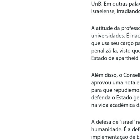
UnB. Em outras palav
israelense, irradian
A atitude da profess
universidades. É ina
que usa seu cargo pa
penalizá-la, visto 
Estado de apartheid d
Além disso, o Conse
aprovou uma nota em
para que repudiemos
defenda o Estado gen
na vida acadêmica d
A defesa de “israel”
humanidade. É a defe
implementação de Es