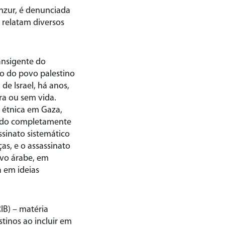
anzur, é denunciada
 relatam diversos
ansigente do
ão do povo palestino
de Israel, há anos,
ra ou sem vida.
 étnica em Gaza,
indo completamente
ssinato sistemático
ças, e o assassinato
ovo árabe, em
a em ideias
RIB) – matéria
tinos ao incluir em