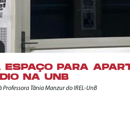
 ESPAÇO PARA APART
DIO NA UNB
à Professora Tânia Manzur do IREL-UnB