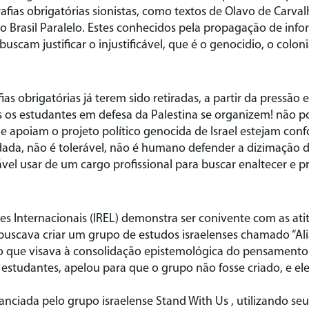
afias obrigatórias sionistas, como textos de Olavo de Carva
 Brasil Paralelo. Estes conhecidos pela propagação de infor
buscam justificar o injustificável, que é o genocidio, o colon
ias obrigatórias já terem sido retiradas, a partir da pressão e
s os estudantes em defesa da Palestina se organizem! não 
e apoiam o projeto político genocida de Israel estejam conf
dada, não é tolerável, não é humano defender a dizimação 
vel usar de um cargo profissional para buscar enaltecer e p
ões Internacionais (IREL) demonstra ser conivente com as ati
 buscava criar um grupo de estudos israelenses chamado “Al
o que visava à consolidação epistemológica do pensamento 
estudantes, apelou para que o grupo não fosse criado, e e
anciada pelo grupo israelense Stand With Us , utilizando seu