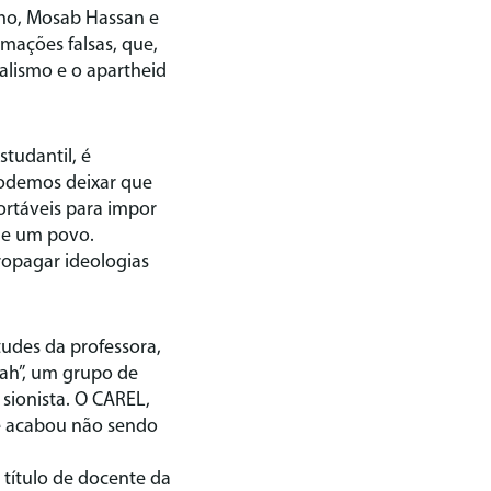
lho, Mosab Hassan e
mações falsas, que,
ialismo e o apartheid
studantil, é
podemos deixar que
ortáveis para impor
de um povo.
ropagar ideologias
tudes da professora,
iah”, um grupo de
sionista. O CAREL,
le acabou não sendo
 título de docente da