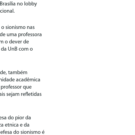
Brasília no lobby
cional.
 o sionismo nas
a de uma professora
em o dever de
o da UnB com o
dade, também
unidade acadêmica
 professor que
is sejam refletidas
esa do pior da
a etnica e da
efesa do sionismo é