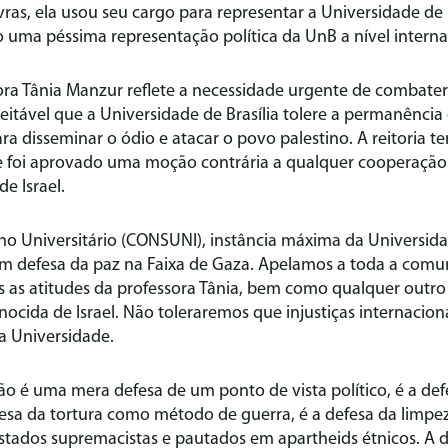
ras, ela usou seu cargo para representar a Universidade de 
do uma péssima representação política da UnB a nível interna
ora Tânia Manzur reflete a necessidade urgente de combater
ceitável que a Universidade de Brasília tolere a permanênci
ra disseminar o ódio e atacar o povo palestino. A reitoria t
que foi aprovado uma moção contrária a qualquer cooperaçã
e Israel.
lho Universitário (CONSUNI), instância máxima da Universi
 defesa da paz na Faixa de Gaza. Apelamos a toda a com
 as atitudes da professora Tânia, bem como qualquer outro
ocida de Israel. Não toleraremos que injustiças internaciona
a Universidade.
 não é uma mera defesa de um ponto de vista político, é a def
sa da tortura como método de guerra, é a defesa da limpez
tados supremacistas e pautados em apartheids étnicos. A d