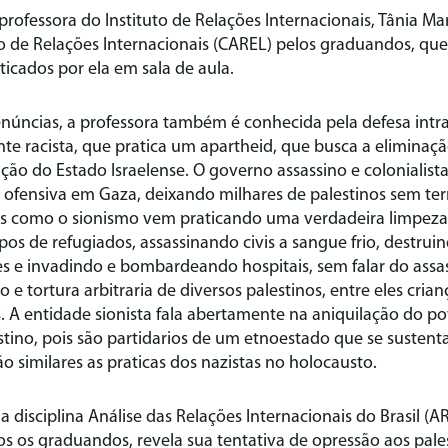
professora do Instituto de Relações Internacionais, Tânia M
 de Relações Internacionais (CAREL) pelos graduandos, que
ticados por ela em sala de aula.
enúncias, a professora também é conhecida pela defesa intr
te racista, que pratica um apartheid, que busca a eliminaç
ão do Estado Israelense. O governo assassino e colonialista 
 ofensiva em Gaza, deixando milhares de palestinos sem ter
 como o sionismo vem praticando uma verdadeira limpeza
 de refugiados, assassinando civis a sangue frio, destru
es e invadindo e bombardeando hospitais, sem falar do assa
ão e tortura arbitraria de diversos palestinos, entre eles crian
. A entidade sionista fala abertamente na aniquilação do p
stino, pois são partidarios de um etnoestado que se sustent
o similares as praticas dos nazistas no holocausto.
 disciplina Análise das Relações Internacionais do Brasil (A
os os graduandos, revela sua tentativa de opressão aos pales