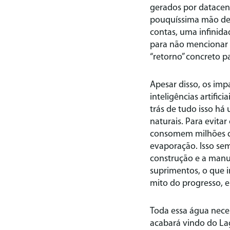
gerados por datacent
pouquíssima mão de 
contas, uma infinida
para não mencionar o
“retorno” concreto p
Apesar disso, os imp
inteligências artific
trás de tudo isso há 
naturais. Para evita
consomem milhões de
evaporação. Isso sem
construção e a man
suprimentos, o que im
mito do progresso, e
Toda essa água nec
acabará vindo do La