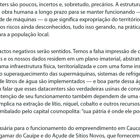
ers são poucos, incertos e, sobretudo, precários. A estrut
obra humana a longo prazo para se manter funcionando — 
de de máquinas — o que significa expropriação do território
s riscos ainda desconhecidos, tudo isso gerando, na práti
ara a população local.
actos negativos serão sentidos. Temos a falsa impressão de q
iais e os nossos dados residem em um plano imaterial, abstrat
uma infraestrutura física, territorializada e com uma fome in
r o superaquecimento das supermáquinas, sistemas de refri
 litros de água são implementados — e boa parte dessa á
 falar que esses datacenters são verdadeiras usinas de con
utenção de seu funcionamento também dependem de uma c
plica na extração de lítio, níquel, cobalto e outros recursos
mbalado pelo capital cosmopolita: “sua pátria é onde ele p
essária para o funcionamento do empreendimento em Cauc
gamar do Cauípe e do Açude de Sítios Novos, que fornecem