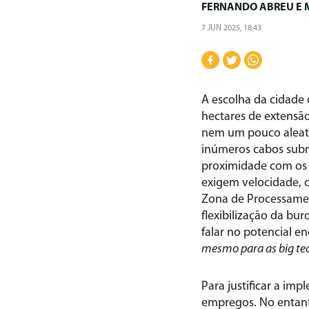
FERNANDO ABREU
E
7 JUN 2025, 18:43
A escolha da cidade
hectares de extensã
nem um pouco aleató
inúmeros cabos subma
proximidade com os 
exigem velocidade, c
Zona de Processament
flexibilização da bu
falar no potencial en
mesmo para as big te
Para justificar a i
empregos. No entant