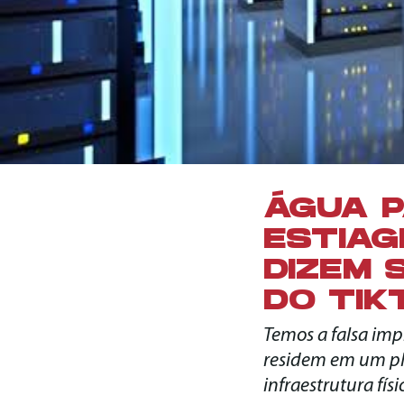
ÁGUA P
ESTIAG
DIZEM 
DO TIK
Temos a falsa impr
residem em um pla
infraestrutura fís