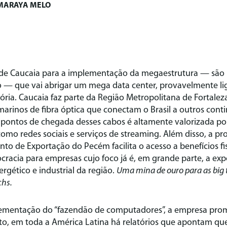
MARAYA MELO
 de Caucaia para a implementação da megaestrutura — são
o — que vai abrigar um mega data center, provavelmente lig
ria. Caucaia faz parte da Região Metropolitana de Fortale
rinos de fibra óptica que conectam o Brasil a outros conti
pontos de chegada desses cabos é altamente valorizada po
omo redes sociais e serviços de streaming. Além disso, a p
o de Exportação do Pecém facilita o acesso a benefícios fis
rocracia para empresas cujo foco já é, em grande parte, a ex
ergético e industrial da região.
Uma mina de ouro para as big
chs.
mplementação do “fazendão de computadores”, a empresa pro
o, em toda a América Latina há relatórios que apontam q