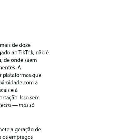
 mais de doze
ado ao TikTok, não é
za, de onde saem
nentes. A
r plataformas que
roximidade com a
cais e à
portação. Isso sem
 techs — mas só
mete a geração de
ue os empregos