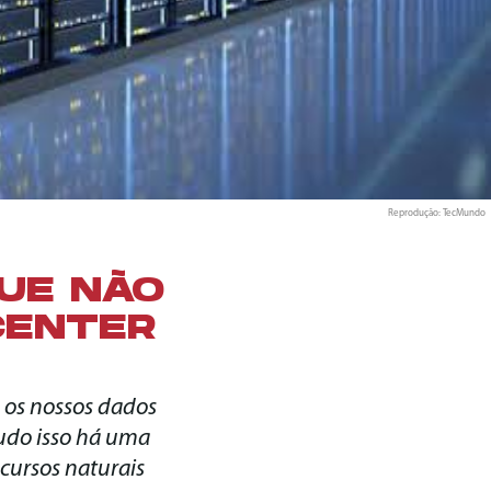
Reprodução: TecMundo
QUE NÃO
CENTER
 e os nossos dados
tudo isso há uma
ecursos naturais