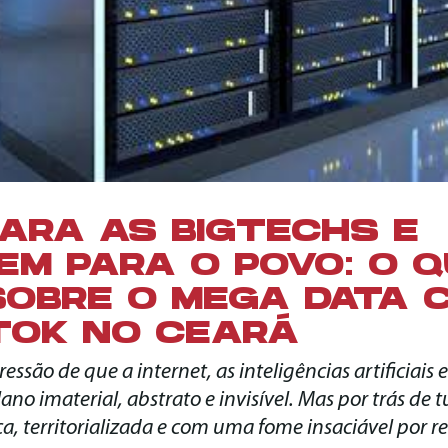
ARA AS BIGTECHS E
EM PARA O POVO: O 
SOBRE O MEGA DATA 
TOK NO CEARÁ
essão de que a internet, as inteligências artificiais
no imaterial, abstrato e invisível. Mas por trás de 
ica, territorializada e com uma fome insaciável por r