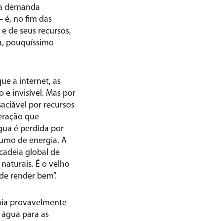
ura demanda
é, no fim das
 e de seus recursos,
ca, pouquíssimo
ue a internet, as
o e invisível. Mas por
saciável por recursos
geração que
gua é perdida por
sumo de energia. A
adeia global de
 naturais. É o velho
ode render bem”.
aia provavelmente
 água para as