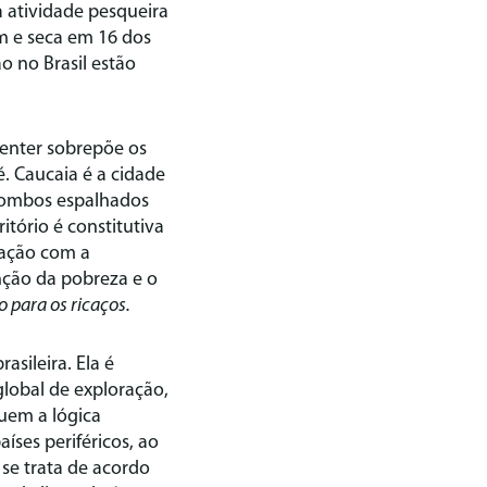
 atividade pesqueira
m e seca em 16 dos
o no Brasil estão
center sobrepõe os
. Caucaia é a cidade
lombos espalhados
itório é constitutiva
mação com a
nção da pobreza e o
 para os ricaços.
asileira. Ela é
global de exploração,
guem a lógica
íses periféricos, ao
se trata de acordo