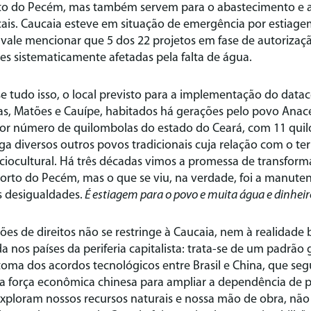
rto do Pecém, mas também servem para o abastecimento e a
ais. Caucaia esteve em situação de emergência por estiage
vale mencionar que 5 dos 22 projetos em fase de autorizaçã
es sistematicamente afetadas pela falta de água.
 tudo isso, o local previsto para a implementação do data
ras, Matões e Cauípe, habitados há gerações pelo povo Anacé
or número de quilombolas do estado do Ceará, com 11 qui
riga diversos outros povos tradicionais cuja relação com o terr
ociocultural. Há três décadas vimos a promessa de transfor
rto do Pecém, mas o que se viu, na verdade, foi a manute
 desigualdades.
É estiagem para o povo e muita água e dinheiro
ões de direitos não se restringe à Caucaia, nem à realidade br
a nos países da periferia capitalista: trata-se de um padrão 
toma dos acordos tecnológicos entre Brasil e China, que se
da força econômica chinesa para ampliar a dependência de pa
loram nossos recursos naturais e nossa mão de obra, não 