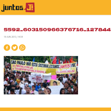
5592_603150966376716_12784
19 JUN 2013, 14:54