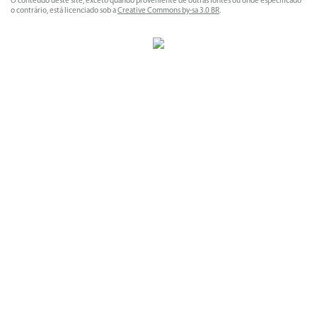
O conteúdo deste site, exceto quando proveniente de outras fontes ou onde especificado
o contrário, está licenciado sob a
Creative Commons by-sa 3.0 BR
.