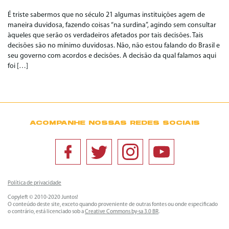
É triste sabermos que no século 21 algumas instituições agem de
maneira duvidosa, fazendo coisas “na surdina”, agindo sem consultar
àqueles que serão os verdadeiros afetados por tais decisões. Tais
decisões são no mínimo duvidosas. Não, não estou falando do Brasil e
seu governo com acordos e decisões. A decisão da qual falamos aqui
foi […]
ACOMPANHE NOSSAS REDES SOCIAIS
Política de privacidade
Copyleft © 2010-2020 Juntos!
O conteúdo deste site, exceto quando proveniente de outras fontes ou onde especificado
o contrário, está licenciado sob a
Creative Commons by-sa 3.0 BR
.