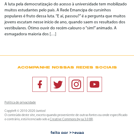
A luta pela democratização do acesso à universidade tem mobilizado
muitos estudantes pelo país. A Rede Emancipa de cursinhos
populares é fruto dessa luta. “E aí, passou?” é a pergunta que muitos
jovens escutam nesse início de ano, quando saem os resultados dos
vestibulares. Ótimo ouvir do recém-calouro o “sim!” animado. A
esmagadora maioria dos […]
ACOMPANHE NOSSAS REDES SOCIAIS
Política de privacidade
Copyleft © 2010-2020 Juntos!
O conteúdo deste site, exceto quando proveniente de outras fontes ou onde especificado
o contrário, está licenciado sob a
Creative Commons by-sa 3.0 BR
.