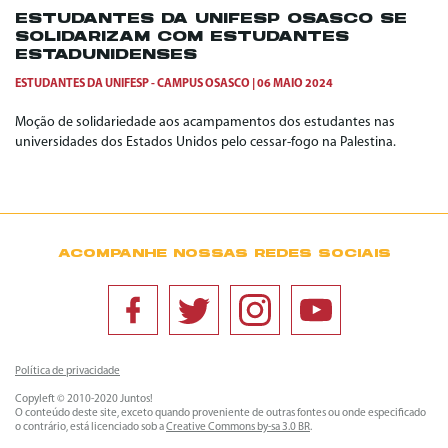
ESTUDANTES DA UNIFESP OSASCO SE
SOLIDARIZAM COM ESTUDANTES
ESTADUNIDENSES
ESTUDANTES DA UNIFESP - CAMPUS OSASCO
06 MAIO 2024
Moção de solidariedade aos acampamentos dos estudantes nas
universidades dos Estados Unidos pelo cessar-fogo na Palestina.
ACOMPANHE NOSSAS REDES SOCIAIS
Política de privacidade
Copyleft © 2010-2020 Juntos!
O conteúdo deste site, exceto quando proveniente de outras fontes ou onde especificado
o contrário, está licenciado sob a
Creative Commons by-sa 3.0 BR
.