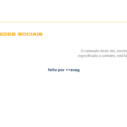
EDES SOCIAIS
O conteúdo deste site, excet
especificado o contrário, está l