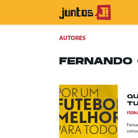
AUTORES
FERNANDO 
QU
TU
FERN
Ferna
comum