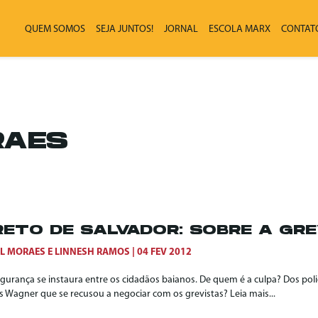
QUEM SOMOS
SEJA JUNTOS!
JORNAL
ESCOLA MARX
CONTAT
RAES
RETO DE SALVADOR: SOBRE A GRE
EL MORAES
E
LINNESH RAMOS
04 FEV 2012
egurança se instaura entre os cidadãos baianos. De quem é a culpa? Dos pol
s Wagner que se recusou a negociar com os grevistas? Leia mais...