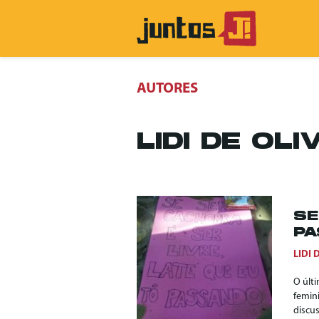
AUTORES
LIDI DE OLI
SE
PA
LIDI 
O últ
femin
discu