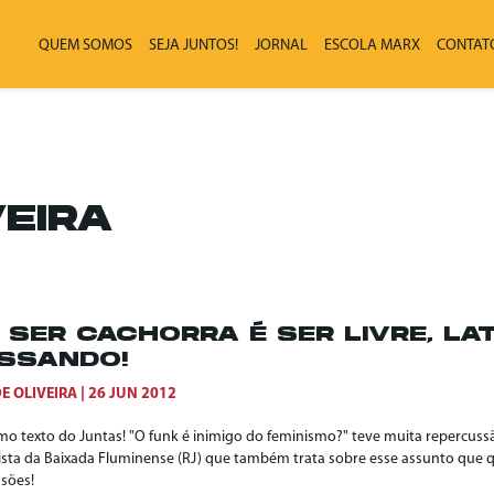
QUEM SOMOS
SEJA JUNTOS!
JORNAL
ESCOLA MARX
CONTAT
VEIRA
 SER CACHORRA É SER LIVRE, LA
SSANDO!
DE OLIVEIRA
26 JUN 2012
imo texto do Juntas! "O funk é inimigo do feminismo?" teve muita repercus
ista da Baixada Fluminense (RJ) que também trata sobre esse assunto que
ssões!