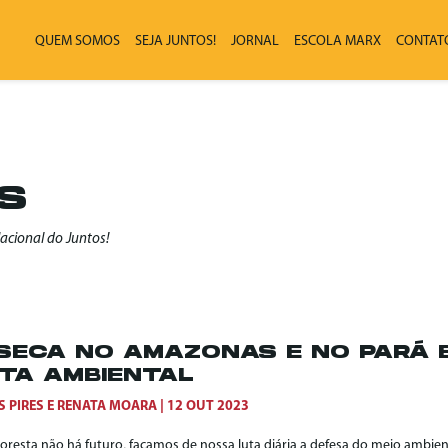
QUEM SOMOS
SEJA JUNTOS!
JORNAL
ESCOLA MARX
CONTAT
ES
cional do Juntos!
SECA NO AMAZONAS E NO PARÁ E
TA AMBIENTAL
S PIRES
E
RENATA MOARA
12 OUT 2023
loresta não há futuro, façamos de nossa luta diária a defesa do meio ambie