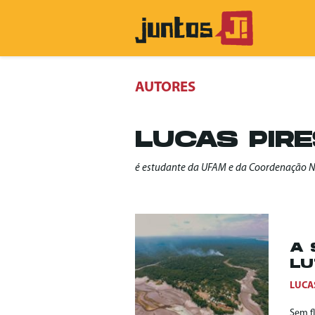
AUTORES
LUCAS PIR
é estudante da UFAM e da Coordenação Na
A 
LU
LUCA
Sem f