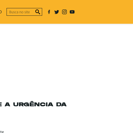
O
 A URGÊNCIA DA
nte