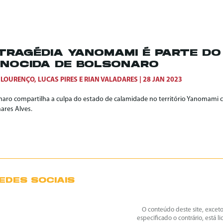
TRAGÉDIA YANOMAMI É PARTE D
NOCIDA DE BOLSONARO
 LOURENÇO
,
LUCAS PIRES
E
RIAN VALADARES
28 JAN 2023
naro compartilha a culpa do estado de calamidade no território Yanomami c
ares Alves.
EDES SOCIAIS
O conteúdo deste site, excet
especificado o contrário, está l