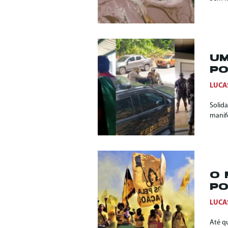
UM
PO
LUCA
Solid
manif
O 
PO
LUCA
Até q