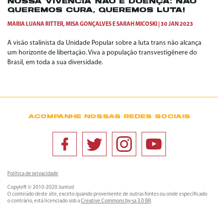
NOSSA VIVÊNCIA NÃO É DOENÇA: NÃO
QUEREMOS CURA, QUEREMOS LUTA!
MARIA LUANA RITTER
,
MISA GONÇALVES
E
SARAH MICOSKI
30 JAN 2023
A visão stalinista da Unidade Popular sobre a luta trans não alcança
um horizonte de libertação. Viva a população transvestigênere do
Brasil, em toda a sua diversidade.
ACOMPANHE NOSSAS REDES SOCIAIS
Política de privacidade
Copyleft © 2010-2020 Juntos!
O conteúdo deste site, exceto quando proveniente de outras fontes ou onde especificado
o contrário, está licenciado sob a
Creative Commons by-sa 3.0 BR
.