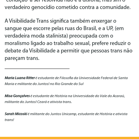
“condição” a ser resolvida não é a disforia, mas sim o
verdadeiro genocídio cometido contra a comunidade.
A Visibilidade Trans significa também enxergar o
sangue que escorre pelas ruas do Brasil, e a UP, (em
verdadeira moda stalinista) preocupada com o
moralismo ligado ao trabalho sexual, prefere reduzir o
debate da Visibilidade a permitir que pessoas trans não
pareçam trans.
Maria Luana Ritter
é estudante de Filosofia da Universidade Federal de Santa
Maria e militante do Juntos! no Rio Grande do Sul
Misa Gonçalves
é estudante de História na Universidade do Vale do Acaraú,
militante do Juntos! Ceará e ativista trans.
Sarah Micoski
é militante do Juntos Unicamp, estudante de História e ativista
trans!