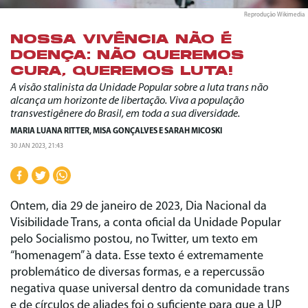
Reprodução Wikimedia
NOSSA VIVÊNCIA NÃO É
DOENÇA: NÃO QUEREMOS
CURA, QUEREMOS LUTA!
A visão stalinista da Unidade Popular sobre a luta trans não
alcança um horizonte de libertação. Viva a população
transvestigênere do Brasil, em toda a sua diversidade.
MARIA LUANA RITTER
,
MISA GONÇALVES
E
SARAH MICOSKI
30 JAN 2023, 21:43
Ontem, dia 29 de janeiro de 2023, Dia Nacional da
Visibilidade Trans, a conta oficial da Unidade Popular
pelo Socialismo postou, no Twitter, um texto em
“homenagem” à data. Esse texto é extremamente
problemático de diversas formas, e a repercussão
negativa quase universal dentro da comunidade trans
e de círculos de aliades foi o suficiente para que a UP