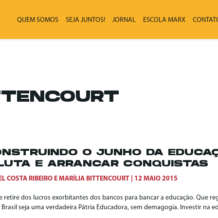
QUEM SOMOS
SEJA JUNTOS!
JORNAL
ESCOLA MARX
CONTAT
ITTENCOURT
NSTRUINDO O JUNHO DA EDUCAÇ
LUTA E ARRANCAR CONQUISTAS
L COSTA RIBEIRO
E
MARÍLIA BITTENCOURT
12 MAIO 2015
e retire dos lucros exorbitantes dos bancos para bancar a educação. Que r
 Brasil seja uma verdadeira Pátria Educadora, sem demagogia. Investir na e