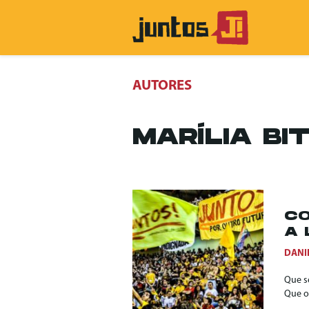
AUTORES
MARÍLIA B
CO
A 
DANIE
Que s
Que o