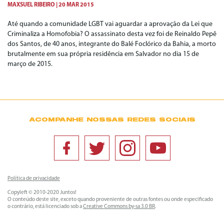
MAXSUEL RIBEIRO
20 MAR 2015
Até quando a comunidade LGBT vai aguardar a aprovação da Lei que
Criminaliza a Homofobia? O assassinato desta vez foi de Reinaldo Pepê
dos Santos, de 40 anos, integrante do Balé Foclórico da Bahia, a morto
brutalmente em sua própria residência em Salvador no dia 15 de
março de 2015.
ACOMPANHE NOSSAS REDES SOCIAIS
Política de privacidade
Copyleft © 2010-2020 Juntos!
O conteúdo deste site, exceto quando proveniente de outras fontes ou onde especificado
o contrário, está licenciado sob a
Creative Commons by-sa 3.0 BR
.