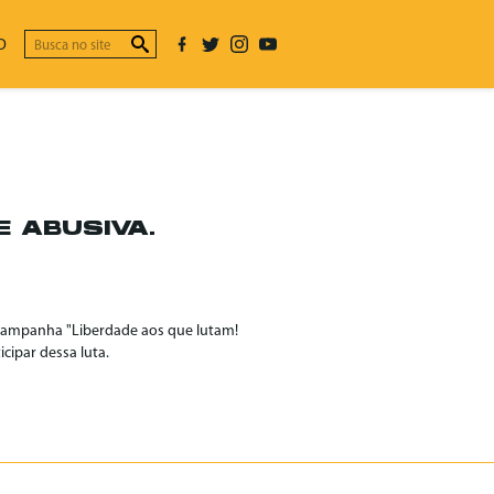
O
E ABUSIVA.
 campanha "Liberdade aos que lutam!
cipar dessa luta.