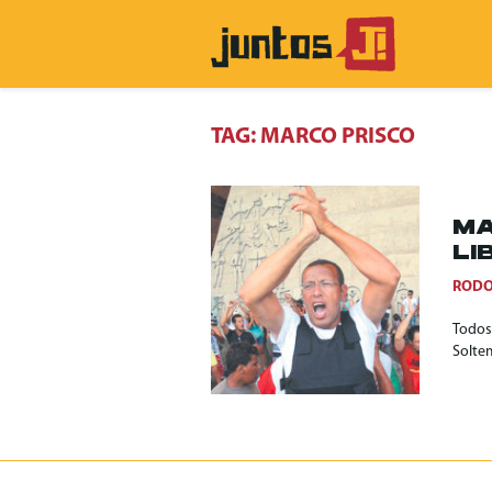
TAG:
MARCO PRISCO
MA
LI
RODO
Todos
Soltem