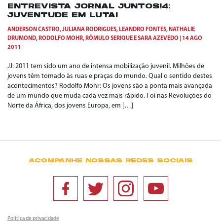
ENTREVISTA JORNAL JUNTOS!4:
JUVENTUDE EM LUTA!
ANDERSON CASTRO
,
JULIANA RODRIGUES
,
LEANDRO FONTES
,
NATHALIE
DRUMOND
,
RODOLFO MOHR
,
RÔMULO SERIQUE
E
SARA AZEVEDO
14 AGO
2011
JJ: 2011 tem sido um ano de intensa mobilização juvenil. Milhões de
jovens têm tomado às ruas e praças do mundo. Qual o sentido destes
acontecimentos? Rodolfo Mohr: Os jovens são a ponta mais avançada
de um mundo que muda cada vez mais rápido. Foi nas Revoluções do
Norte da África, dos jovens Europa, em […]
ACOMPANHE NOSSAS REDES SOCIAIS
Política de privacidade