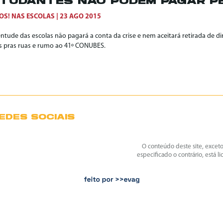
TUDANTES NÃO PODEM PAGAR PE
OS! NAS ESCOLAS
23 AGO 2015
ntude das escolas não pagará a conta da crise e nem aceitará retirada de di
s pras ruas e rumo ao 41º CONUBES.
EDES SOCIAIS
O conteúdo deste site, excet
especificado o contrário, está l