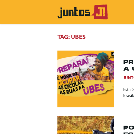
TAG:
UBES
PR
A 
JUNT
Esta 
Brasil
PO