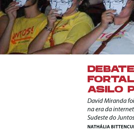
DEBATE
FORTA
ASILO 
David Miranda foi
na era da interne
Sudeste do Junto
NATHÁLIA BITTENCU