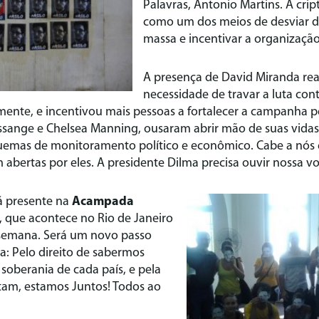
Palavras, Antonio Martins. A crip
como um dos meios de desviar d
massa e incentivar a organização 
A presença de David Miranda re
necessidade de travar a luta co
amente, e incentivou mais pessoas a fortalecer a campanha p
ssange e Chelsea Manning, ousaram abrir mão de suas vidas
mas de monitoramento político e econômico. Cabe a nós 
m abertas por eles. A presidente Dilma precisa ouvir nossa vo
á presente na
Acampada
, que acontece no Rio de Janeiro
 semana. Será um novo passo
: Pelo direito de sabermos
 soberania de cada país, e pela
tam, estamos Juntos! Todos ao