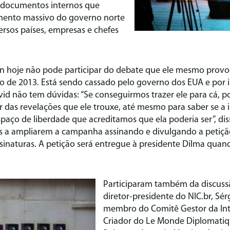
 documentos internos que
ento massivo do governo norte
rsos países, empresas e chefes
 hoje não pode participar do debate que ele mesmo provo
o de 2013. Está sendo cassado pelo governo dos EUA e por
vid não tem dúvidas: “Se conseguirmos trazer ele para cá,
das revelações que ele trouxe, até mesmo para saber se a 
paço de liberdade que acreditamos que ela poderia ser”, di
s a ampliarem a campanha assinando e divulgando a petição
ssinaturas. A petição será entregue à presidente Dilma quan
Participaram também da discuss
diretor-presidente do NIC.br, Sé
membro do Comitê Gestor da Inte
Criador do Le Monde Diplomatiqu