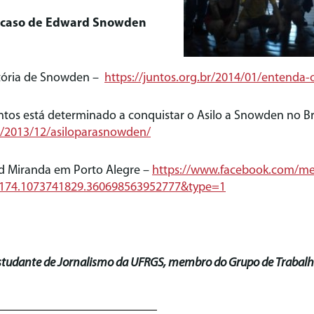
o caso de Edward Snowden
stória de Snowden –
https://juntos.org.br/2014/01/entenda
tos está determinado a conquistar o Asilo a Snowden no Bra
br/2013/12/asiloparasnowden/
id Miranda em Porto Alegre –
https://www.facebook.com/med
6174.1073741829.360698563952777&type=1
estudante de Jornalismo da UFRGS, membro do Grupo de Trabalh