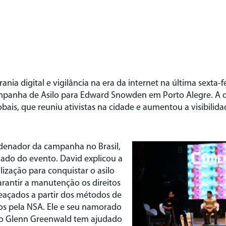
nia digital e vigilância na era da internet na última sexta-
anha de Asilo para Edward Snowden em Porto Alegre. A di
ais, que reuniu ativistas na cidade e aumentou a visibilid
denador da campanha no Brasil,
idado do evento. David explicou a
ização para conquistar o asilo
rantir a manutenção os direitos
açados a partir dos métodos de
os pela NSA. Ele e seu namorado
do Glenn Greenwald tem ajudado