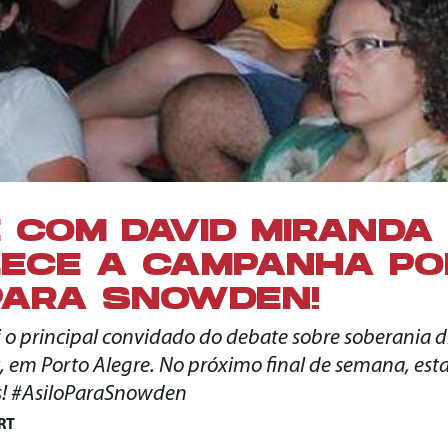
 COM DAVID MIRANDA
LECE A CAMPANHA PO
PARA SNOWDEN!
 o principal convidado do debate sobre soberania dig
t, em Porto Alegre. No próximo final de semana, e
s! #AsiloParaSnowden
RT