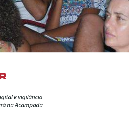
R
ital e vigilância
stará na Acampada