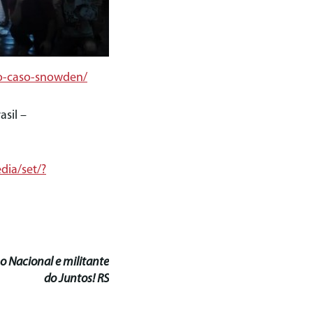
-o-caso-snowden/
sil –
ia/set/?
o Nacional e militante
do Juntos! RS