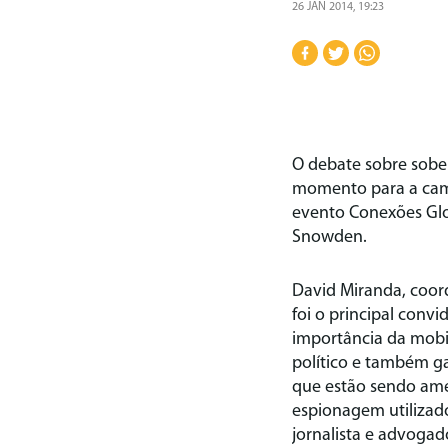
26 JAN 2014, 19:23
O debate sobre sobera
momento para a camp
evento Conexões Glob
Snowden.
David Miranda, coor
foi o principal conv
importância da mobil
político e também ga
que estão sendo ame
espionagem utilizad
jornalista e advoga