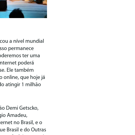
cou a nível mundial
 isso permanece
 poderemos ter uma
internet poderá
sse. Ele também
 online, que hoje já
do atingir 1 milhão
ão Demi Getscko,
rgio Amadeu,
rnet no Brasil, e o
e Brasil e do Outras