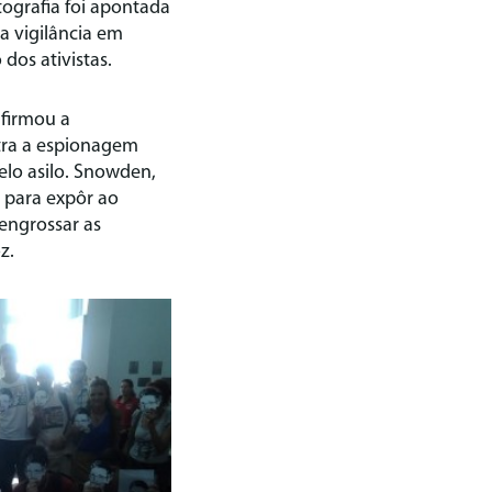
tografia foi apontada
a vigilância em
dos ativistas.
afirmou a
ntra a espionagem
elo asilo. Snowden,
 para expôr ao
engrossar as
z.