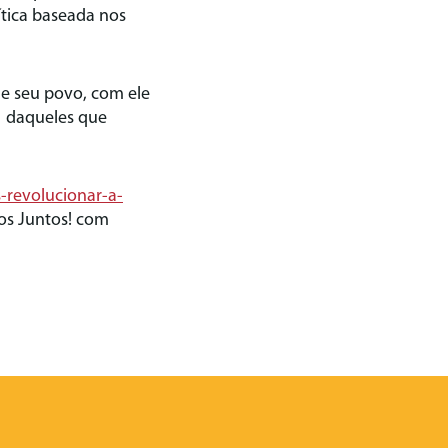
ítica baseada nos
de seu povo, com ele
s daqueles que
-revolucionar-a-
os Juntos! com