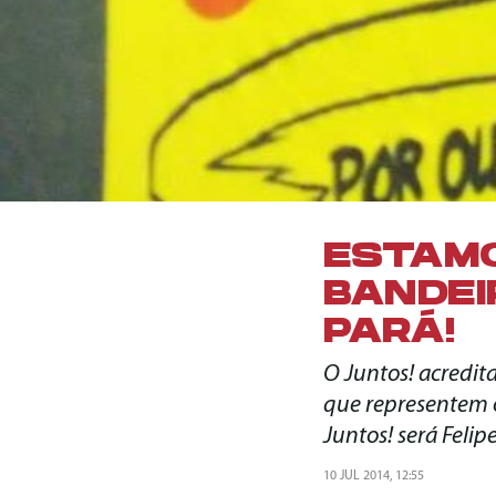
ESTAMO
BANDEI
PARÁ!
O Juntos! acredit
que representem o
Juntos! será Feli
10 JUL 2014, 12:55