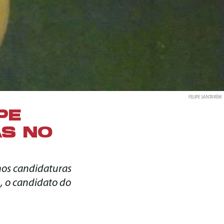
FELIPE SANTARÉM
PE
AS NO
mos candidaturas
, o candidato do