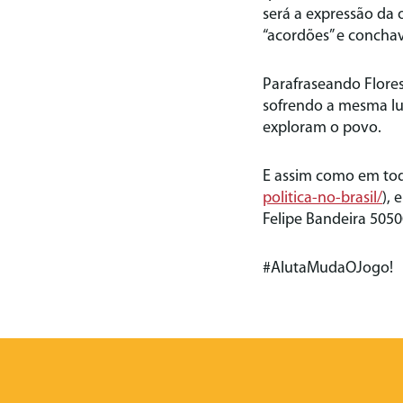
será a expressão da 
“acordões” e conchav
Parafraseando Flores
sofrendo a mesma lut
exploram o povo.
E assim como em todo
politica-no-brasil/
),
Felipe Bandeira 505
#AlutaMudaOJogo!