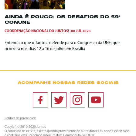
AINDA É POUCO: OS DESAFIOS DO 59º
CONUNE
COORDENAÇÃO NACIONAL DO JUNTOS!
08 JUL 2023
Entenda o que o Juntos! defende para o Congresso da UNE, que
ocorrerá nos dias 12 a 16 de julho em Brasília
ACOMPANHE NOSSAS REDES SOCIAIS
Política de privacidade
Copyleft © 2010-2020 Juntos!
O conteúdo deste site, exceto quando proveniente de outras fontes ou onde especificado
o contrário, está licenciado sob a
Creative Commons by-sa 3.0 BR
.