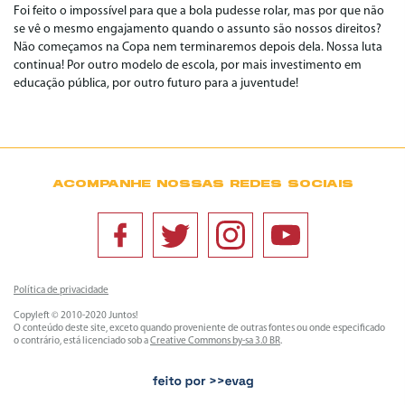
Foi feito o impossível para que a bola pudesse rolar, mas por que não
se vê o mesmo engajamento quando o assunto são nossos direitos?
Não começamos na Copa nem terminaremos depois dela. Nossa luta
continua! Por outro modelo de escola, por mais investimento em
educação pública, por outro futuro para a juventude!
ACOMPANHE NOSSAS REDES SOCIAIS
Política de privacidade
Copyleft © 2010-2020 Juntos!
O conteúdo deste site, exceto quando proveniente de outras fontes ou onde especificado
o contrário, está licenciado sob a
Creative Commons by-sa 3.0 BR
.