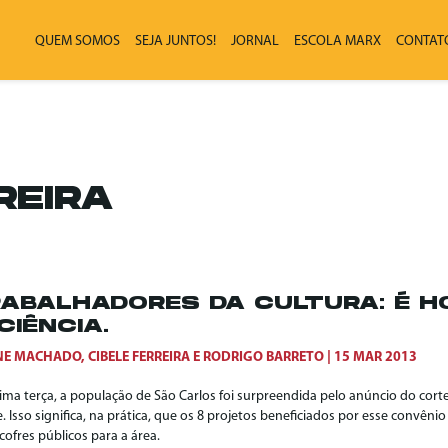
QUEM SOMOS
SEJA JUNTOS!
JORNAL
ESCOLA MARX
CONTAT
REIRA
ABALHADORES DA CULTURA: É H
CIÊNCIA.
NE MACHADO
,
CIBELE FERREIRA
E
RODRIGO BARRETO
15 MAR 2013
tima terça, a população de São Carlos foi surpreendida pelo anúncio do cor
. Isso significa, na prática, que os 8 projetos beneficiados por esse convên
cofres públicos para a área.