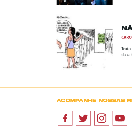
NÃ
CARO
Texto
da cal
ACOMPANHE NOSSAS R