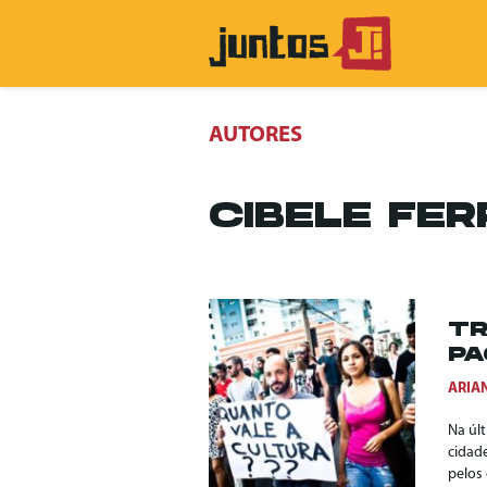
AUTORES
CIBELE FER
TR
PA
ARIA
Na úl
cidade
pelos 