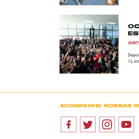
OC
ES
JUNT
Depoi
12, es
ACOMPANHE NOSSAS R