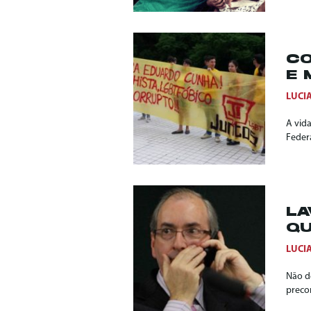
CO
E 
LUCI
A vida
Feder
LA
QU
LUCI
Não d
preco