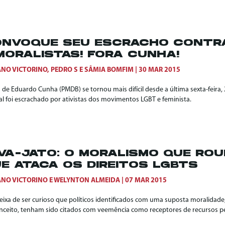
NVOQUE SEU ESCRACHO CONTR
MORALISTAS! FORA CUNHA!
ANO VICTORINO
,
PEDRO S
E
SÂMIA BOMFIM
30 MAR 2015
 de Eduardo Cunha (PMDB) se tornou mais difícil desde a última sexta-feira
al foi escrachado por ativistas dos movimentos LGBT e feminista.
VA-JATO: O MORALISMO QUE ROU
E ATACA OS DIREITOS LGBTS
ANO VICTORINO
E
WELYNTON ALMEIDA
07 MAR 2015
eixa de ser curioso que políticos identificados com uma suposta moralidad
nceito, tenham sido citados com veemência como receptores de recursos pel