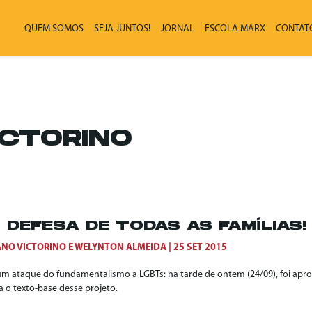
QUEM SOMOS
SEJA JUNTOS!
JORNAL
ESCOLA MARX
CONTAT
ICTORINO
 DEFESA DE TODAS AS FAMÍLIAS!
ANO VICTORINO
E
WELYNTON ALMEIDA
25 SET 2015
um ataque do fundamentalismo a LGBTs: na tarde de ontem (24/09), foi apr
a o texto-base desse projeto.