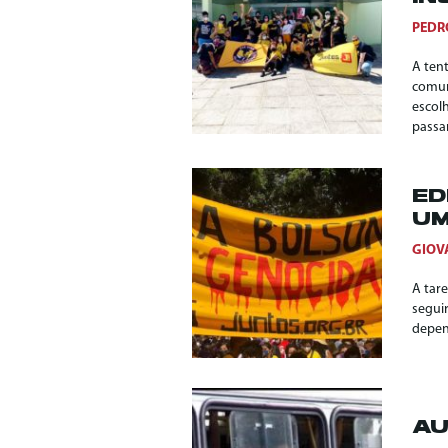
PEDR
A tent
comun
escol
passa
ED
UM
GIOV
A tar
segui
depen
AU