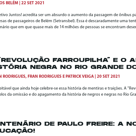
OS BELÉM
22 SET 2021
etivo Juntos! acredita ser um absurdo o aumento da passagem de ônibus par
sas de passageiros de Belém (Setransbel). Essa é descaradamente uma tent
nário que em que quase mais de 14 milhões de pessoas se encontram dese
“REVOLUÇÃO FARROUPILHA” E O
STÓRIA NEGRA NO RIO GRANDE D
N RODRIGUES
,
FRAN RODRIGUES
E
PATRICK VEIGA
20 SET 2021
eitável que ainda hoje celebre-se essa história de mentiras e traições. A "R
los da omissão e do apagamento da história de negros e negras no Rio Gra
NTENÁRIO DE PAULO FREIRE: A 
UCAÇÃO!