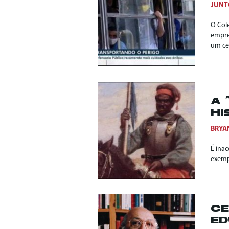
JUNT
O Col
empre
um ce
A 
HI
BRYA
É inac
exemp
CE
ED