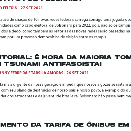
O FELTRIN
27 SET 2021
ativa de criação de 10 novas redes federais carrega consigo uma jogada oport
idades como cabo eleitoral de Bolsonaro para 2022, pois, não só os campi
hidos a dedo, como também as reitorias das novas redes serão baseadas na 
ram por um processo democrático de eleição entre os campis.
ITORIAL: É HORA DA MAIORIA TO
 TSUNAMI ANTIFASCISTA!
ANNY FERREIRA
E
TARSILA AMORAS
26 SET 2021
efa mais urgente da nossa geração é impedir que nossos algozes se sintam à
r com seu plano de destruição de nosso país e nosso povo, a exemplo do qu
der dos estudantes e da juventude brasileira, Bolsonaro não passa nem mais
MENTO DA TARIFA DE ÔNIBUS EM