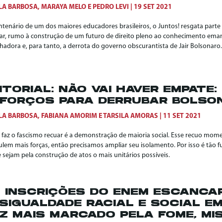
LA BARBOSA
,
MARAYA MELO
E
PEDRO LEVI
19 SET 2021
ntenário de um dos maiores educadores brasileiros, o Juntos! resgata parte
ar, rumo à construção de um futuro de direito pleno ao conhecimento eman
hadora e, para tanto, a derrota do governo obscurantista de Jair Bolsonaro.
ITORIAL: NÃO VAI HAVER EMPATE
FORÇOS PARA DERRUBAR BOLSO
LA BARBOSA
,
FABIANA AMORIM
E
TARSILA AMORAS
11 SET 2021
 faz o fascismo recuar é a demonstração de maioria social. Esse recuo mome
lem mais forças, então precisamos ampliar seu isolamento. Por isso é tão
 sejam pela construção de atos o mais unitários possíveis.
 INSCRIÇÕES DO ENEM ESCANCA
SIGUALDADE RACIAL E SOCIAL EM
Z MAIS MARCADO PELA FOME, MIS