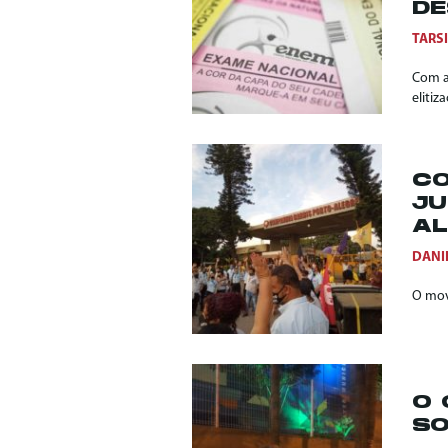
DE
TARS
Com a
eliti
CO
JU
AL
DANIE
O mov
O 
SO