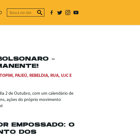
O
BOLSONARO –
MANENTE!
STOPIM
,
PAJEÚ
,
REBELDIA
,
RUA
,
UJC
E
dia 2 de Outubro, com um calendário de
gens, ações do próprio movimento
nt
OR EMPOSSADO: O
ENTO DOS