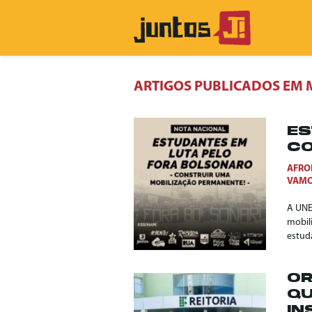
ARTIGOS PUBLICADOS EM 
ES
CO
AFRO
VAMO
A UNE
mobil
estud
OR
QU
IN