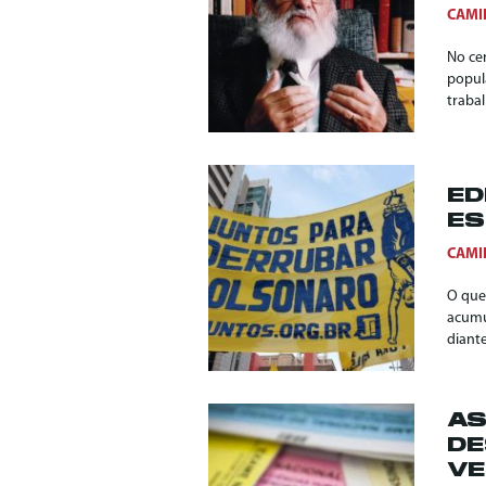
CAMI
No ce
popul
trabal
ED
ES
CAMI
O que
acumu
diante
AS
DE
VE