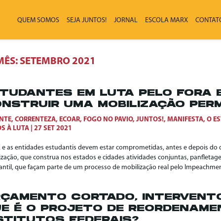
QUEM SOMOS
SEJA JUNTOS!
JORNAL
ESCOLA MARX
CONTAT
MÊS:
SETEMBRO 2021
TUDANTES EM LUTA PELO FORA 
NSTRUIR UMA MOBILIZAÇÃO PER
NTE
,
CORRENTEZA
,
ECOAR
,
FOGO NO PAVIO
,
JUNTOS!
,
MANIFESTA
,
O E
S À LUTA
27 SET 2021
 e as entidades estudantis devem estar comprometidas, antes e depois do 
ização, que construa nos estados e cidades atividades conjuntas, panfleta
antil, que façam parte de um processo de mobilização real pelo Impeachme
ÇAMENTO CORTADO, INTERVENT
E É O PROJETO DE REORDENAM
STITUTOS FEDERAIS?