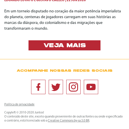
EDUARDO LOVATO
E
GUSTAVO CIRELLO
22 JUN 2026
Em um torneio disputado no coração da maior potência imperialista
do planeta, centenas de jogadores carregam em suas histórias as
marcas da diáspora, do colonialismo e das migrações que
transformaram o mundo.
VEJA MAIS
ACOMPANHE NOSSAS REDES SOCIAIS
Política de privacidade
Copyleft © 2010-2020 Juntos!
O conteúdo deste site, exceto quando proveniente de outras fontes ou onde especificado
o contrário, está licenciado sob a
Creative Commons by-sa 3.0 BR
.