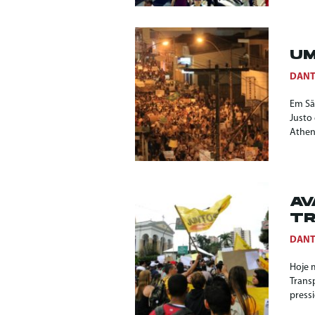
UM
DANT
Em Sã
Justo 
Athena
AV
TR
DANT
Hoje 
Trans
pressi