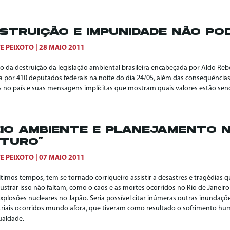
STRUIÇÃO E IMPUNIDADE NÃO PO
E PEIXOTO
28 MAIO 2011
io da destruição da legislação ambiental brasileira encabeçada por Aldo Reb
ca por 410 deputados federais na noite do dia 24/05, além das consequência
 no país e suas mensagens implícitas que mostram quais valores estão send
IO AMBIENTE E PLANEJAMENTO N
TURO”
E PEIXOTO
07 MAIO 2011
ltimos tempos, tem se tornado corriqueiro assistir a desastres e tragédias 
lustrar isso não faltam, como o caos e as mortes ocorridos no Rio de Janei
xplosões nucleares no Japão. Seria possível citar inúmeras outras inundaçõe
triais ocorridos mundo afora, que tiveram como resultado o sofrimento 
ualdade.