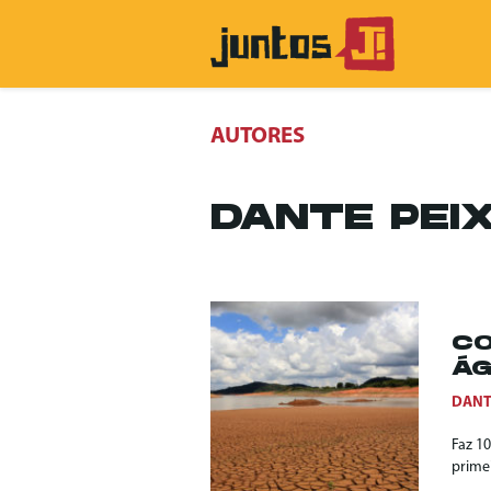
AUTORES
DANTE PEI
CO
ÁG
DANT
Faz 1
prime