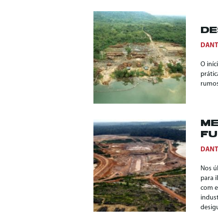
DE
DANT
O iníc
práti
rumos
ME
FU
DANT
Nos ú
para i
com e
indus
desig