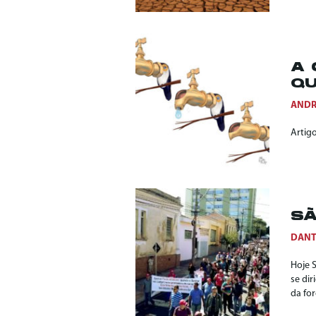
A 
QU
ANDR
Artigo
SÃ
DANT
Hoje 
se dir
da fo