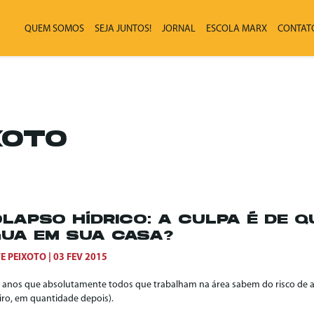
QUEM SOMOS
SEJA JUNTOS!
JORNAL
ESCOLA MARX
CONTAT
XOTO
LAPSO HÍDRICO: A CULPA É DE 
UA EM SUA CASA?
E PEIXOTO
03 FEV 2015
0 anos que absolutamente todos que trabalham na área sabem do risco de 
iro, em quantidade depois).