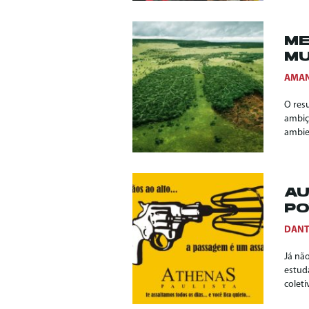
ME
MU
AMAN
O res
ambiç
ambie
AU
P
DANT
Já nã
estud
coleti