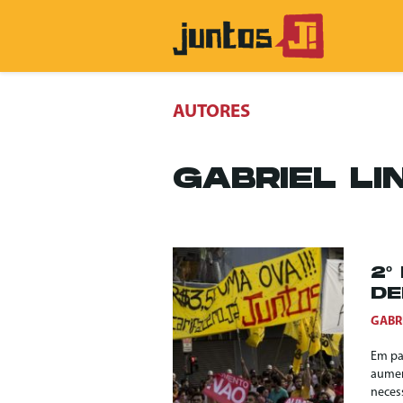
AUTORES
GABRIEL L
2º
DE
GABR
Em pa
aument
neces