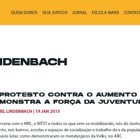
QUEM SOMOS
SEJA JUNTOS!
JORNAL
ESCOLA MARX
CONTAT
INDENBACH
 PROTESTO CONTRA O AUMENTO 
MONSTRA A FORÇA DA JUVENTU
IEL LINDENBACH
19 JAN 2015
rceria com o MPL, o MTST e todos os que vem se mobilizando, nós do Juntos
o, nos bairros, escolas e espaços de socialização e trabalho da e da populaç
sário lutar, como demonstraram os metalúrgicos da Volks, no ABC