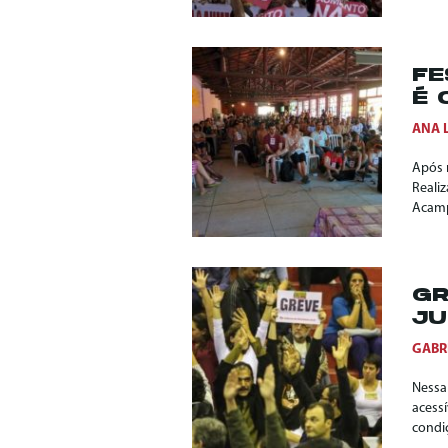
FE
É 
ANA 
Após 
Reali
Acamp
GR
JU
GABR
Nessa
acessí
condi