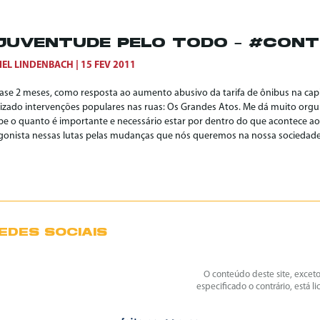
JUVENTUDE PELO TODO – #CON
IEL LINDENBACH
15 FEV 2011
ase 2 meses, como resposta ao aumento abusivo da tarifa de ônibus na capi
izado intervenções populares nas ruas: Os Grandes Atos. Me dá muito org
be o quanto é importante e necessário estar por dentro do que acontece ao
gonista nessas lutas pelas mudanças que nós queremos na nossa sociedade
EDES SOCIAIS
O conteúdo deste site, excet
especificado o contrário, está l