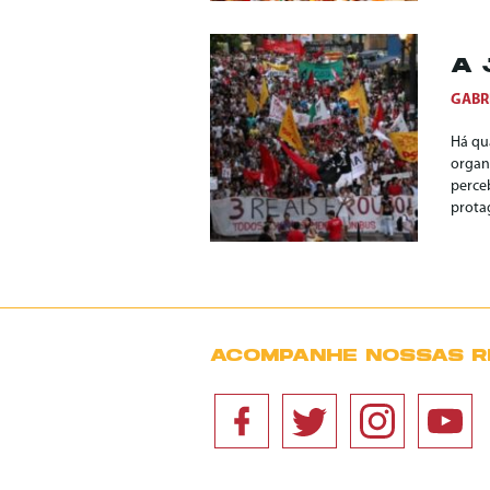
A 
GABR
Há qu
organ
perce
prota
ACOMPANHE NOSSAS R