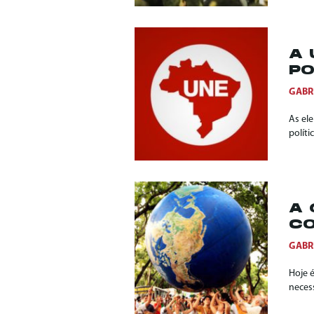
A 
PO
GABR
As el
políti
A 
CO
GABR
Hoje é
necess