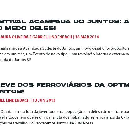
STIVAL ACAMPADA DO JUNTOS: 
O MEDO DELES!
LAURA OLIVEIRA
E
GABRIEL LINDENBACH
18 MAR 2014
realizarmos a Acampada Sudeste do Juntos, um novo desafio foi proposto ao
zar, em um mês, um Evento de novo tipo, uma revolução interna e externa no
ada do Juntos SP.
EVE DOS FERROVIÁRIOS DA CPT
NTOS!
IEL LINDENBACH
13 JUN 2013
 Quinta Feira, a luta da juventude e da população em defesa de um transpor
vel à todos tem que se unificar à luta dos trabalhadores ferroviários da CPT
ções de trabalho. Só venceremos Juntos. #ARuaÉNossa