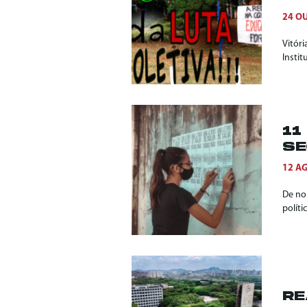
24 O
Vitór
Insti
11
SE
12 A
De nor
políti
RE