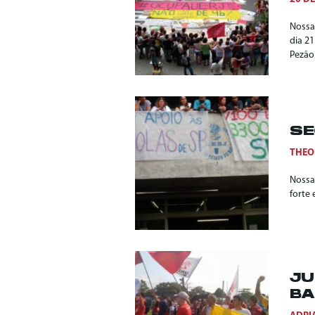
Nossa
dia 21
Pezão
SE
THEO
Nossa
forte 
JU
BA