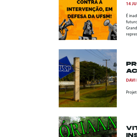
14 JU
É inad
futuro
Grand
repre
PR
AC
DAVI
Proje
VI
IN