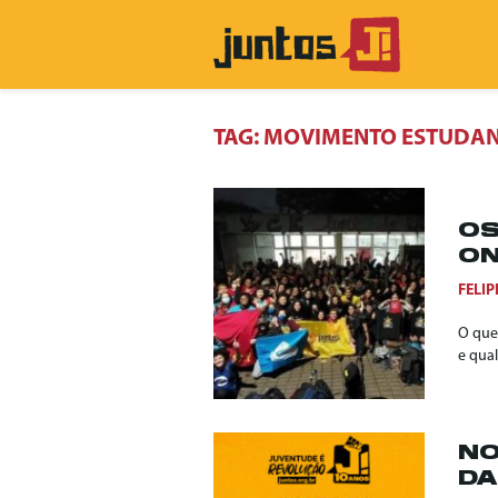
TAG:
MOVIMENTO ESTUDAN
OS
ON
FELIP
O que 
e qual
NO
DA